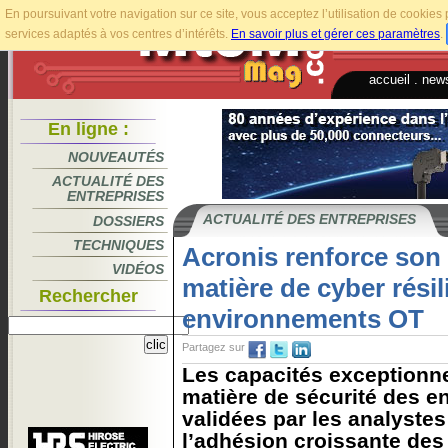
En poursuivant votre navigation sur ce site, vous acceptez l’utilisation de cookie
services adaptés à vos centres d’intérêts.
En savoir plus et gérer ces paramètres
.
accueil
.
news
En ligne :
NOUVEAUTÉS
ACTUALITÉ DES
ENTREPRISES
ACTUALITÉ DES ENTREPRISES
DOSSIERS
TECHNIQUES
Acronis renforce son
VIDÉOS
matière de cyber rési
Rechercher
environnements OT
Partagez sur
Les capacités exceptionnel
matière de sécurité des 
validées par les analystes
l’adhésion croissante des