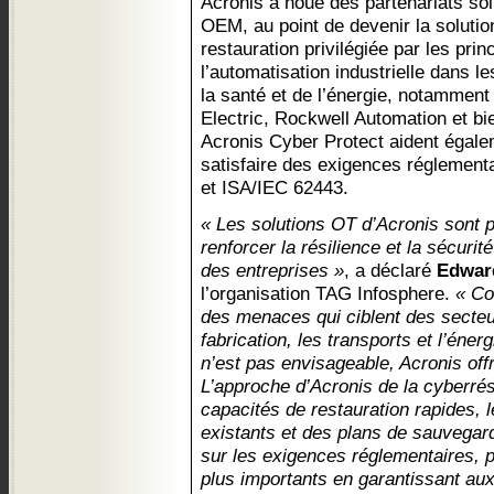
Acronis a noué des partenariats so
OEM, au point de devenir la soluti
restauration privilégiée par les pri
l’automatisation industrielle dans le
la santé et de l’énergie, notammen
Electric, Rockwell Automation et bi
Acronis Cyber Protect aident égale
satisfaire des exigences réglementa
et ISA/IEC 62443.
« Les solutions OT d’Acronis sont 
renforcer la résilience et la sécurit
des entreprises »
, a déclaré
Edwar
l’organisation TAG Infosphere.
« Co
des menaces qui ciblent des secteur
fabrication, les transports et l’énergi
n’est pas envisageable, Acronis offr
L’approche d’Acronis de la cyberrés
capacités de restauration rapides,
existants et des plans de sauvegar
sur les exigences réglementaires, p
plus importants en garantissant aux