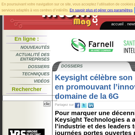
En poursuivant votre navigation sur ce site, vous acceptez l’utilisation de cookie
services adaptés à vos centres d’intérêts.
En savoir plus et gérer ces paramètres
.
accueil
.
news
En ligne :
NOUVEAUTÉS
ACTUALITÉ DES
ENTREPRISES
DOSSIERS
DOSSIERS
TECHNIQUES
Keysight célèbre son 
VIDÉOS
en promouvant l’inno
Rechercher
domaine de la 6G
Partagez sur
Pour marquer une décenni
Keysight Technologies a a
l’industrie et des leaders
journées portes ouvertes 