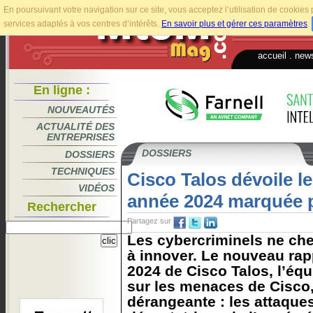
En poursuivant votre navigation sur ce site, vous acceptez l’utilisation de cookie
services adaptés à vos centres d’intérêts.
En savoir plus et gérer ces paramètres
.
accueil
.
news
En ligne :
NOUVEAUTÉS
ACTUALITÉ DES
ENTREPRISES
DOSSIERS
DOSSIERS
TECHNIQUES
Cisco Talos dévoile l
VIDÉOS
année 2024 marquée p
Rechercher
Partagez sur
Les cybercriminels ne ch
à innover. Le nouveau rap
2024 de Cisco Talos, l’éq
sur les menaces de Cisco,
dérangeante : les attaques