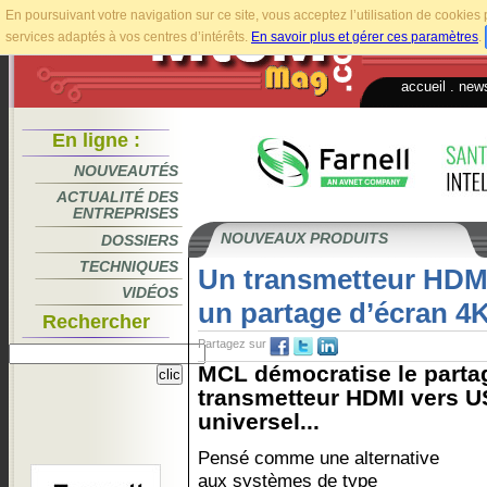
En poursuivant votre navigation sur ce site, vous acceptez l’utilisation de cookie
services adaptés à vos centres d’intérêts.
En savoir plus et gérer ces paramètres
.
accueil
.
news
En ligne :
NOUVEAUTÉS
ACTUALITÉ DES
ENTREPRISES
NOUVEAUX PRODUITS
DOSSIERS
TECHNIQUES
Un transmetteur HDM
VIDÉOS
un partage d’écran 4
Rechercher
Partagez sur
MCL démocratise le parta
transmetteur HDMI vers US
universel...
Pensé comme une alternative
aux systèmes de type