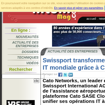
En poursuivant votre navigation sur ce site, vous acceptez l’utilisation de cookie
services adaptés à vos centres d’intérêts.
En savoir plus et gérer ces paramètres
.
accueil
.
news
En ligne :
NOUVEAUTÉS
ACTUALITÉ DES
ENTREPRISES
ACTUALITÉ DES ENTREPRISES
DOSSIERS
TECHNIQUES
Swissport transforme 
VIDÉOS
IT mondiale grâce à 
Rechercher
Partagez sur
Cato Networks, un leader
Swissport International 
de l’assistance aéroportuai
plateforme Cato SASE Clo
unifier ses opérations IT à