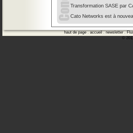
Transformation SASE par 
Cato Networks est à nouv
haut de page
.
accueil
.
newsletter
.
Flu
© 2012