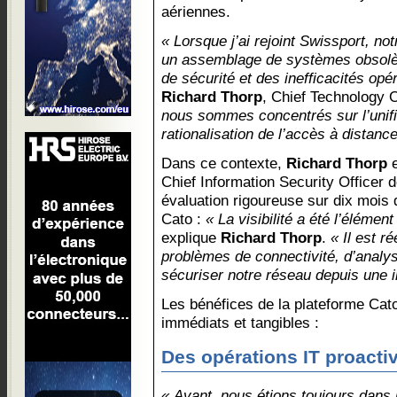
aériennes.
« Lorsque j’ai rejoint Swissport, not
un assemblage de systèmes obsolèt
de sécurité et des inefficacités opé
Richard Thorp
, Chief Technology 
nous sommes concentrés sur l’unific
rationalisation de l’accès à distance
Dans ce contexte,
Richard Thorp
Chief Information Security Officer
évaluation rigoureuse sur dix mois 
Cato :
« La visibilité a été l’élémen
explique
Richard Thorp
.
« Il est r
problèmes de connectivité, d’analyse
sécuriser notre réseau depuis une i
Les bénéfices de la plateforme Cat
immédiats et tangibles :
Des opérations IT proacti
« Avant, nous étions toujours dans 