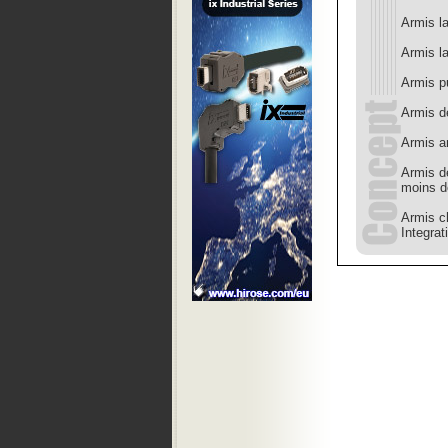
Armis l
Armis l
Armis pu
Armis dé
Armis a
Armis d
moins d
Armis c
Integrat