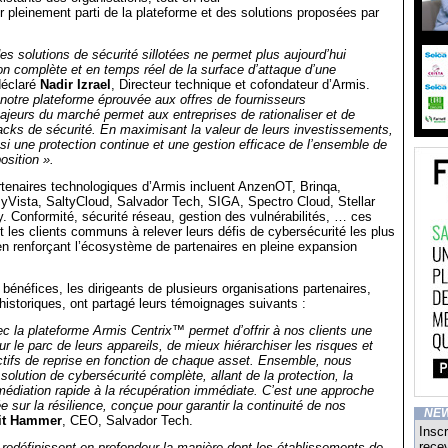
er pleinement parti de la plateforme et des solutions proposées par
es solutions de sécurité sillotées ne permet plus aujourd’hui
ion complète et en temps réel de la surface d’attaque d’une
éclaré
Nadir Izrael
, Directeur technique et cofondateur d’Armis.
e notre plateforme éprouvée aux offres de fournisseurs
jeurs du marché permet aux entreprises de rationaliser et de
tacks de sécurité. En maximisant la valeur de leurs investissements,
nsi une protection continue et une gestion efficace de l’ensemble de
osition ».
tenaires technologiques d’Armis incluent AnzenOT, Brinqa,
yVista, SaltyCloud, Salvador Tech, SIGA, Spectro Cloud, Stellar
. Conformité, sécurité réseau, gestion des vulnérabilités, … ces
nt les clients communs à relever leurs défis de cybersécurité les plus
n renforçant l’écosystème de partenaires en pleine expansion
 bénéfices, les dirigeants de plusieurs organisations partenaires,
storiques, ont partagé leurs témoignages suivants :
vec la plateforme Armis Centrix™ permet d’offrir à nos clients une
sur le parc de leurs appareils, de mieux hiérarchiser les risques et
ectifs de reprise en fonction de chaque asset. Ensemble, nous
solution de cybersécurité complète, allant de la protection, la
emédiation rapide à la récupération immédiate. C’est une approche
e sur la résilience, conçue pour garantir la continuité de nos
NE
it Hammer
, CEO, Salvador Tech.
Inscr
recev
s redéfinissent en profondeur la manière dont les établissements de