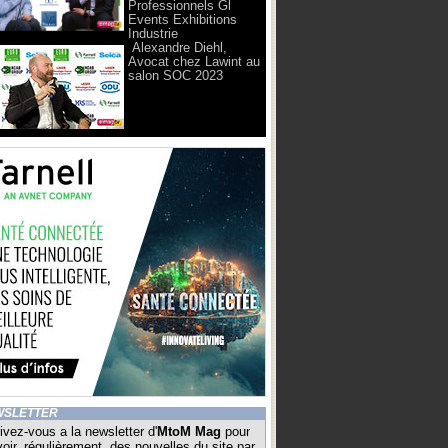
Professionnels Gl
Events Exhibitions
Industrie
Alexandre Diehl,
Avocat chez Lawint au
salon SOC 2023
WSLETTER
ivez-vous a la newsletter d'
MtoM Mag
pour
oir, régulièrement, des nouvelles du site par