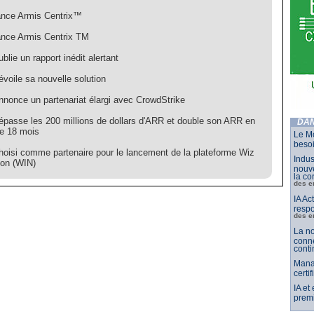
ance Armis Centrix™
ance Armis Centrix TM
blie un rapport inédit alertant
voile sa nouvelle solution
nnonce un partenariat élargi avec CrowdStrike
épasse les 200 millions de dollars d'ARR et double son ARR en
DAN
e 18 mois
Le Mo
besoi
hoisi comme partenaire pour le lancement de la plateforme Wiz
Indus
ion (WIN)
nouve
la co
des e
IA Ac
respo
des e
La no
conne
conti
Mana
certi
IA et
premi