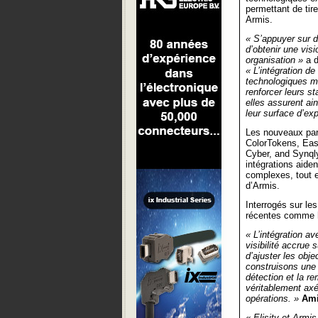
permettant de tir
Armis.
« S’appuyer sur d
d’obtenir une vis
organisation »
a d
« L’intégration d
technologiques ma
renforcer leurs s
elles assurent ai
leur surface d’exp
Les nouveaux par
ColorTokens, Eas
Cyber, and Synqly
intégrations aide
complexes, tout e
d’Armis.
Interrogés sur les
récentes comme hi
« L’intégration a
visibilité accrue 
d’ajuster les obj
construisons une 
détection et la r
véritablement axé
opérations. »
Am
« Elisity et Armi