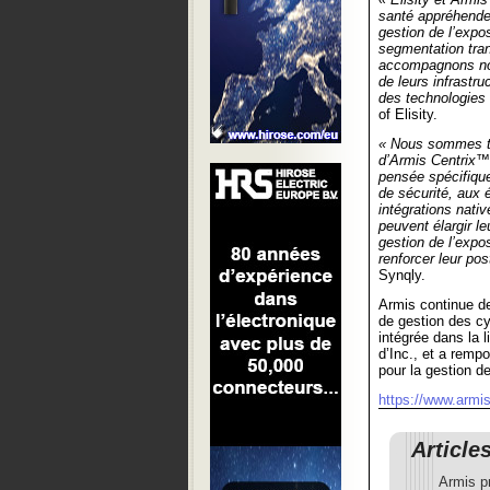
santé appréhenden
gestion de l’exp
segmentation tran
accompagnons nos
de leurs infrastruc
des technologies 
of Elisity.
« Nous sommes trè
d’Armis Centrix™ 
pensée spécifique
de sécurité, aux 
intégrations nativ
peuvent élargir l
gestion de l’expo
renforcer leur pos
Synqly.
Armis continue d
de gestion des c
intégrée dans la 
d’Inc., et a rempo
pour la gestion d
https://www.armi
Article
Armis p