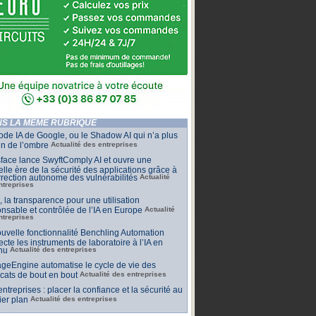
S LA MÊME RUBRIQUE
de IA de Google, ou le Shadow AI qui n’a plus
n de l’ombre
Actualité des entreprises
face lance SwyftComply AI et ouvre une
lle ère de la sécurité des applications grâce à
rrection autonome des vulnérabilités
Actualité
ntreprises
t, la transparence pour une utilisation
nsable et contrôlée de l’IA en Europe
Actualité
ntreprises
uvelle fonctionnalité Benchling Automation
cte les instruments de laboratoire à l’IA en
nu
Actualité des entreprises
geEngine automatise le cycle de vie des
ficats de bout en bout
Actualité des entreprises
 entreprises : placer la confiance et la sécurité au
er plan
Actualité des entreprises