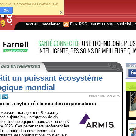
s pour vous proposer des contenus et
OK
X
accueil
.
newsletter
.
Flux RSS
.
soumissions
.
publicité
.
SUI
 DES ENTREPRISES
âtit un puissant écosystème
ogique mondial
Publication: Mai 2025
orcer la cyber-résilience des organisations...
 exposure management & security
é aujourd’hui l’intégration de dix
ires technologiques mondiaux au cours
tre 2025. Ces partenariats renforcent les
 l’efficacité des environnements
istants des organisations, tout en leur