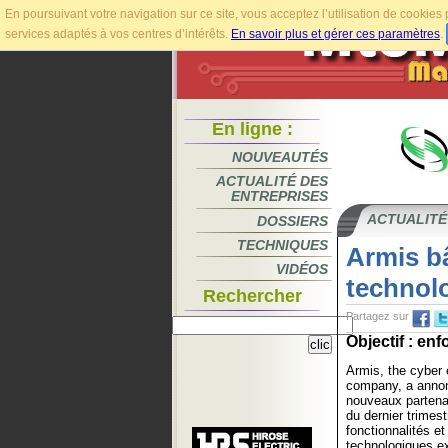
En poursuivant votre navigation sur ce site, vous acceptez l’utilisation de cookie
services adaptés à vos centres d’intérêts.
En savoir plus et gérer ces paramètres
.
En ligne :
NOUVEAUTÉS
ACTUALITÉ DES
ENTREPRISES
ACTUALITÉ
DOSSIERS
TECHNIQUES
Armis b
VIDÉOS
technol
Rechercher
Partagez sur
Objectif : enf
Armis, the cyber
company, a annonc
nouveaux partena
du dernier trimes
fonctionnalités et
technologiques ex