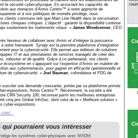
courr
t la sécurité cyber-physique. En associant les capacités de
osition aux menaces d’Armis Centrix™ à notre approche de
sparente et à nos politiques de moindre privilège, nous
 clients communs tels que Main Line Health dans la sécurisation
tures cliniques critiques. L’objectif : garantir la disponibilité continue
qui soutiennent les traitements vitaux. »
James Winebrenner
, CEO
s heureux de collaborer avec Armis et d’intégrer la puissance
à notre framework. Synqly est la première plateforme d’intégration
ment pour la cybersécurité. Elle permet aux éditeurs de solutions
équipes IT et aux prestataires de services managés de créer des
es, robustes et de qualité. Grâce à ce partenariat, nos clients
eur écosystème en s’appuyant sur l’expertise d’Armis en matière de
sition aux cybermenaces, pour gagner en efficacité opérationnelle et
ture de cybersécurité. »
Joel Bauman
, cofondateur et PDG de
e susciter une demande croissante, portée par sa plateforme primée
yber-expositions, Armis Centrix™. Récemment, la société a été
liste CRN Security 100, reconnue parmi les meilleures entreprises
rté cinq prix Global InfoSec, dont celui de la « Meilleure solution »
es cyber-expositions.
s.com/
s qui pourraient vous intéresser
rotège les systèmes cyber-physiques avec NVIDIA