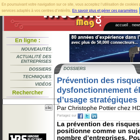
En poursuivant votre navigation sur ce site, vous acceptez l’utilisation de cookie
services adaptés à vos centres d’intérêts.
En savoir plus et gérer ces paramètres
.
accueil
.
news
En ligne :
NOUVEAUTÉS
ACTUALITÉ DES
ENTREPRISES
DOSSIERS
DOSSIERS
TECHNIQUES
Prévention des risqu
VIDÉOS
dysfonctionnement éle
Rechercher
d’usage stratégiques
Par Christophe Pottier chez 
Partagez sur
La prévention des risques
positionne comme un suje
nombre d’entreprises. Pou