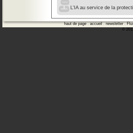
L’IA au service de la protec
haut de page
.
accueil
.
newsletter
.
Flu
© 2012