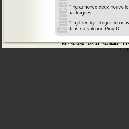
Ping annonce deux nouvelles 
packagées
Ping Identity intègre de nouv
dans sa solution PingID
haut de page
.
accueil
.
newsletter
.
Flu
© 2012