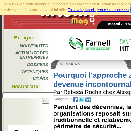
En poursuivant votre navigation sur ce site, vous acceptez l’utilisation de cookie
services adaptés à vos centres d’intérêts.
En savoir plus et gérer ces paramètres
.
accueil
.
news
En ligne :
NOUVEAUTÉS
ACTUALITÉ DES
ENTREPRISES
DOSSIERS
DOSSIERS
TECHNIQUES
Pourquoi l’approche Z
VIDÉOS
devenue incontourna
Rechercher
Par Rebeca Rocha chez Alto
Partagez sur
Pendant des décennies, la
organisations reposait su
traditionnelle et relativem
périmètre de sécurité...