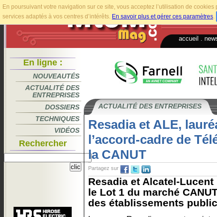
En poursuivant votre navigation sur ce site, vous acceptez l’utilisation de cookie
services adaptés à vos centres d’intérêts.
En savoir plus et gérer ces paramètres
.
accueil
.
news
En ligne :
NOUVEAUTÉS
ACTUALITÉ DES
ENTREPRISES
ACTUALITÉ DES ENTREPRISES
DOSSIERS
TECHNIQUES
Resadia et ALE, lauré
VIDÉOS
l’accord-cadre de Tél
Rechercher
la CANUT
Partagez sur
Resadia et Alcatel-Lucent
le Lot 1 du marché CANUT 
des établissements public