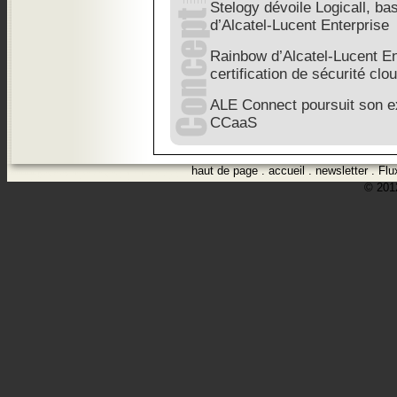
Stelogy dévoile Logicall, b
d’Alcatel-Lucent Enterprise
Rainbow d’Alcatel-Lucent Ent
certification de sécurité cl
ALE Connect poursuit son e
CCaaS
haut de page
.
accueil
.
newsletter
.
Flu
© 2012