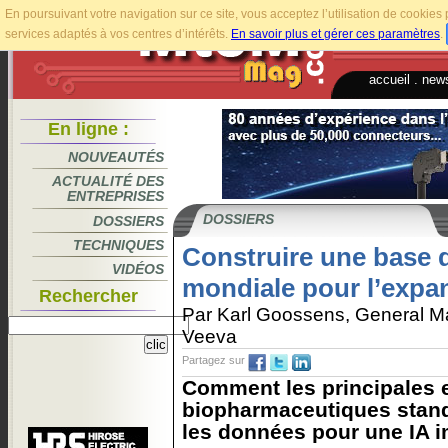
En poursuivant votre navigation sur ce site, vous acceptez l’utilisation de cookie
services adaptés à vos centres d’intérêts.
En savoir plus et gérer ces paramètres
.
accueil
.
news
En ligne :
NOUVEAUTÉS
ACTUALITÉ DES
ENTREPRISES
DOSSIERS
DOSSIERS
TECHNIQUES
Construire une base 
VIDÉOS
mondiale pour l’expan
Rechercher
Par Karl Goossens, General 
Veeva
Partagez sur
Comment les principales 
biopharmaceutiques standa
les données pour une IA i