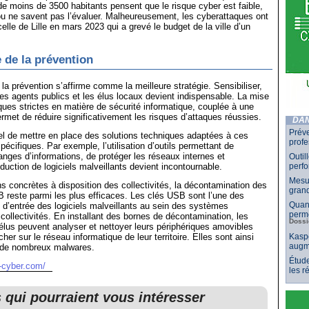
 de moins de 3500 habitants pensent que le risque cyber est faible,
 ou ne savent pas l’évaluer. Malheureusement, les cyberattaques ont
lle de Lille en mars 2023 qui a grevé le budget de la ville d’un
 de la prévention
 la prévention s’affirme comme la meilleure stratégie. Sensibiliser,
 les agents publics et les élus locaux devient indispensable. La mise
iques strictes en matière de sécurité informatique, couplée à une
ermet de réduire significativement les risques d’attaques réussies.
DAN
Préve
iel de mettre en place des solutions techniques adaptées à ces
profe
écifiques. Par exemple, l’utilisation d’outils permettant de
anges d’informations, de protéger les réseaux internes et
Outil
duction de logiciels malveillants devient incontournable.
perf
Mesur
ns concrètes à disposition des collectivités, la décontamination des
grand
 reste parmi les plus efficaces. Les clés USB sont l’une des
Quand
s d’entrée des logiciels malveillants au sein des systèmes
perme
 collectivités. En installant des bornes de décontamination, les
Dossi
 élus peuvent analyser et nettoyer leurs périphériques amovibles
her sur le réseau informatique de leur territoire. Elles sont ainsi
Kaspe
augm
 de nombreux malwares.
Étude
-cyber.com/
les 
s qui pourraient vous intéresser