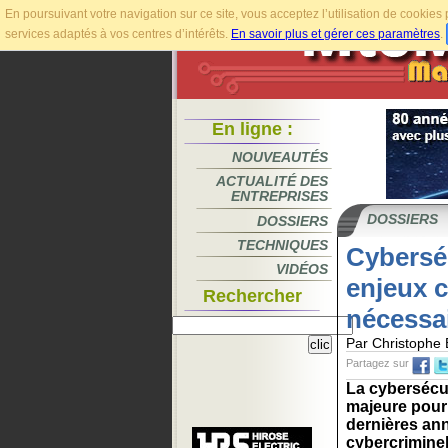
En poursuivant votre navigation sur ce site, vous acceptez l’utilisation de cookie
services adaptés à vos centres d’intérêts.
En savoir plus et gérer ces paramètres
.
En ligne :
NOUVEAUTÉS
ACTUALITÉ DES
ENTREPRISES
DOSSIERS
DOSSIERS
TECHNIQUES
Cyberséc
VIDÉOS
enjeux c
Rechercher
nécessa
Par Christoph
Partagez sur
La cybersécu
majeure pour 
dernières ann
cybercriminel