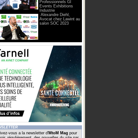
Professionnels Gl
Events Exhibitions
Industrie
Alexandre Diehl,
Avocat chez Lawint au
salon SOC 2023
WSLETTER
ivez-vous a la newsletter d'
MtoM Mag
pour
oir, régulièrement, des nouvelles du site par