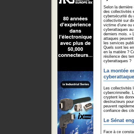
Selon la dernière 
des collectivités
cybersécurité du
collectivité sur d
victime d’une ou 
cyberattaques au
derniers mois. »
attaques peuvent
les services publi
Quels sont les en
en la matière ? C
résilience des ter
cyberattaques ?
La montée e
cyberattaques
Les collectivités
cybercriminelle. 
cryptent les donn
destructeurs pour
peuvent rapidemen
confiance des cit
Le Sénat eng
Face à ce constat