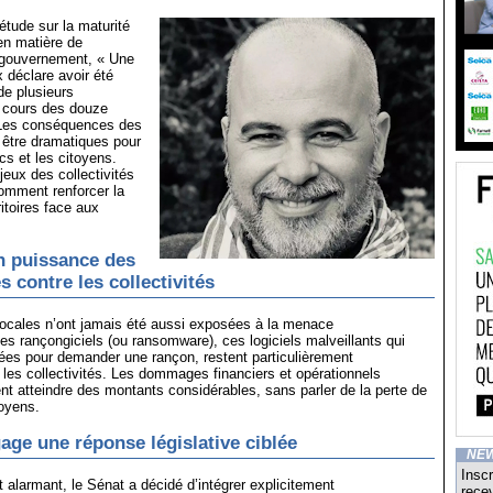
étude sur la maturité
 en matière de
 gouvernement, « Une
ix déclare avoir été
de plusieurs
 cours des douze
 Les conséquences des
 être dramatiques pour
cs et les citoyens.
jeux des collectivités
omment renforcer la
ritoires face aux
n puissance des
 contre les collectivités
 locales n’ont jamais été aussi exposées à la menace
Les rançongiciels (ou ransomware), ces logiciels malveillants qui
ées pour demander une rançon, restent particulièrement
 les collectivités. Les dommages financiers et opérationnels
t atteindre des montants considérables, sans parler de la perte de
oyens.
age une réponse législative ciblée
NE
Inscr
 alarmant, le Sénat a décidé d’intégrer explicitement
recev