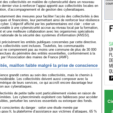
 des collectivités en matière de cybersécurité dans un nouveau
courr
Ce dernier vise à renforcer l’appui apporté aux collectivités locales en
ntion, d’accompagnement et de gestion des cyberattaques.
notamment des mesures pour faciliter l’accès des collectivités à des
ues et financières, leur permettant ainsi de renforcer leur résilience
yber. L’objectif affiché par les parlementaires est clair : créer un
orable à une cybersécurité accrue au niveau local par la formation,
 et une meilleure collaboration avec les organismes spécialisés
 nationale de la sécurité des systèmes d’information (ANSSI).
ié précisément les entités publiques concernées par cette directive.
s collectivités sont incluses. Toutefois, les communautés
qui ne comprennent pas au moins une commune de plus de 30 000
 exclues du périmètre des entités essentielles, conformément à la
 par l’Association des maires de France (AMF).
ités, maillon faible malgré la prise de conscience
ience grandit certes au sein des collectivités, mais le chemin à
onsidérable. Les collectivités doivent aussi composer avec la
mérique de leurs services, ce qui accroît encore davantage leur
ion aux cyberattaques.
llectivités de petite taille sont particulièrement visées en raison de
limitées. Les cybercriminels exploitent ces faiblesses pour accéder
bles, perturber les services essentiels ou extorquer des fonds.
nt conscientes du danger : selon une étude menée par
.gouv.fr, la plateforme d’assistance aux victimes d’attaques, 65 %