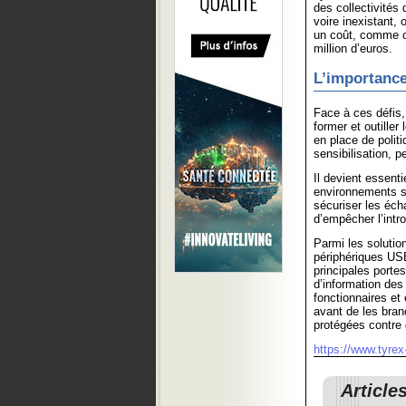
des collectivités
voire inexistant,
un coût, comme ce
million d’euros.
L’importance
Face à ces défis,
former et outiller
en place de polit
sensibilisation, p
Il devient essent
environnements sp
sécuriser les éch
d’empêcher l’intro
Parmi les solutio
périphériques USB
principales porte
d’information des
fonctionnaires et
avant de les branc
protégées contre
https://www.tyrex
Article