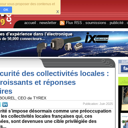
s pour vous proposer des contenus et
OK
X
accueil
.
newsletter
.
Flux RSS
.
soumissions
.
publicité
.
SUI
urité des collectivités locales :
roissants et réponses
ires
e BOUREL, CEO de TYREX
Publication: Juin 2025
rité s’impose désormais comme une préoccupation
les collectivités locales françaises qui, ces
ées, sont devenues une cible privilégiée des
s...