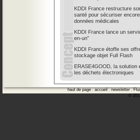
KDDI France restructure son 
santé pour sécuriser encore
données médicales
KDDI France lance un servic
en-un”
KDDI France étoffe ses off
stockage objet Full Flash
ERASE4GOOD, la solution é
les déchets électroniques
haut de page
.
accueil
.
newsletter
.
Flu
© 2012