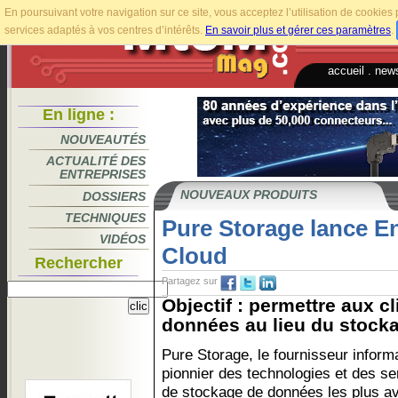
En poursuivant votre navigation sur ce site, vous acceptez l’utilisation de cookie
services adaptés à vos centres d’intérêts.
En savoir plus et gérer ces paramètres
.
accueil
.
news
En ligne :
NOUVEAUTÉS
ACTUALITÉ DES
ENTREPRISES
NOUVEAUX PRODUITS
DOSSIERS
TECHNIQUES
Pure Storage lance En
VIDÉOS
Cloud
Rechercher
Partagez sur
Objectif : permettre aux cl
données au lieu du stocka
Pure Storage, le fournisseur inform
pionnier des technologies et des se
de stockage de données les plus a