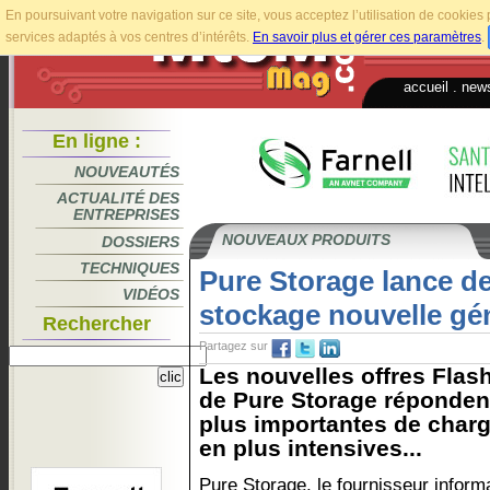
En poursuivant votre navigation sur ce site, vous acceptez l’utilisation de cookie
services adaptés à vos centres d’intérêts.
En savoir plus et gérer ces paramètres
.
accueil
.
news
En ligne :
NOUVEAUTÉS
ACTUALITÉ DES
ENTREPRISES
NOUVEAUX PRODUITS
DOSSIERS
TECHNIQUES
Pure Storage lance d
VIDÉOS
stockage nouvelle gé
Rechercher
Partagez sur
Les nouvelles offres Flas
de Pure Storage réponden
plus importantes de charg
en plus intensives...
Pure Storage, le fournisseur inform