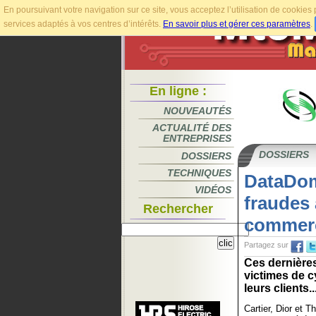
En poursuivant votre navigation sur ce site, vous acceptez l’utilisation de cookie
services adaptés à vos centres d’intérêts.
En savoir plus et gérer ces paramètres
.
En ligne :
NOUVEAUTÉS
ACTUALITÉ DES
ENTREPRISES
DOSSIERS
DOSSIERS
TECHNIQUES
DataDome
VIDÉOS
fraudes 
Rechercher
commer
Partagez sur
Ces dernières
victimes de c
leurs clients..
Cartier, Dior et 