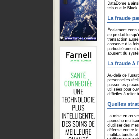
DataDome a ainsi 
tels que le Black 
La fraude pa
Également connue 
se produit lorsqu’
transaction aupr
conserve à la foi
particulièrement di
abusent du systèm
La fraude à l
Au-delà de l’usur
personnelles réell
passer les proces
utilisées pour ou
difficiles à relie
Quelles stra
La mise en œuvre 
approche multicou
d’utiliser des mes
défense contre le
multifactorielle e