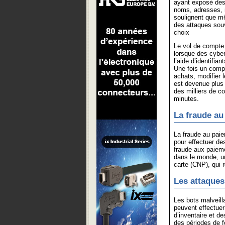
ayant exposé des 
noms, adresses, 
soulignent que m
des attaques souv
choix
Le vol de compte 
lorsque des cyber
l’aide d’identifia
Une fois un compt
achats, modifier 
est devenue plus 
des milliers de c
minutes.
La fraude au
La fraude au paie
pour effectuer de
fraude aux paieme
dans le monde, u
carte (CNP), qui 
Les attaques
Les bots malveill
peuvent effectuer
d’inventaire et d
des périodes de f