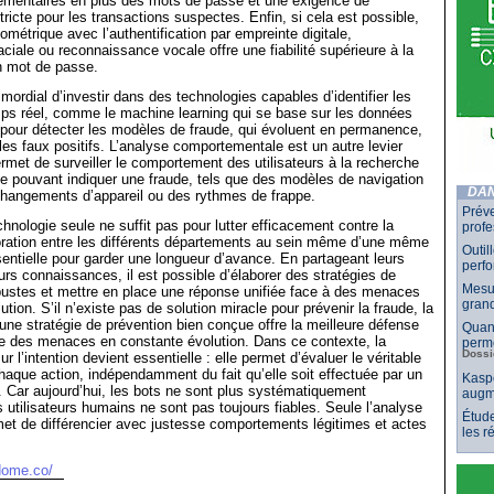
lémentaires en plus des mots de passe et une exigence de
stricte pour les transactions suspectes. Enfin, si cela est possible,
iométrique avec l’authentification par empreinte digitale,
ciale ou reconnaissance vocale offre une fiabilité supérieure à la
n mot de passe.
rimordial d’investir dans des technologies capables d’identifier les
ps réel, comme le machine learning qui se base sur les données
 pour détecter les modèles de fraude, qui évoluent en permanence,
 les faux positifs. L’analyse comportementale est un autre levier
ermet de surveiller le comportement des utilisateurs à la recherche
te pouvant indiquer une fraude, tels que des modèles de navigation
DAN
changements d’appareil ou des rythmes de frappe.
Préve
hnologie seule ne suffit pas pour lutter efficacement contre la
profe
oration entre les différents départements au sein même d’une même
Outil
sentielle pour garder une longueur d’avance. En partageant leurs
perf
eurs connaissances, il est possible d’élaborer des stratégies de
Mesur
bustes et mettre en place une réponse unifiée face à des menaces
grand
tion. S’il n’existe pas de solution miracle pour prévenir la fraude, la
ne stratégie de prévention bien conçue offre la meilleure défense
Quand
e des menaces en constante évolution. Dans ce contexte, la
perme
Dossi
r l’intention devient essentielle : elle permet d’évaluer le véritable
 chaque action, indépendamment du fait qu’elle soit effectuée par un
Kaspe
 Car aujourd’hui, les bots ne sont plus systématiquement
augm
s utilisateurs humains ne sont pas toujours fiables. Seule l’analyse
Étude
rmet de différencier avec justesse comportements légitimes et actes
les 
dome.co/