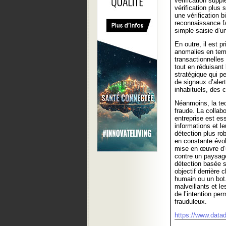
vérification supp
vérification plus 
une vérification b
reconnaissance fa
simple saisie d’u
En outre, il est p
anomalies en tem
transactionnelles
tout en réduisant
stratégique qui p
de signaux d’aler
inhabituels, des 
Néanmoins, la tec
fraude. La collab
entreprise est es
informations et l
détection plus ro
en constante évolu
mise en œuvre d’u
contre un paysag
détection basée su
objectif derrière
humain ou un bot.
malveillants et le
de l’intention pe
frauduleux.
https://www.data