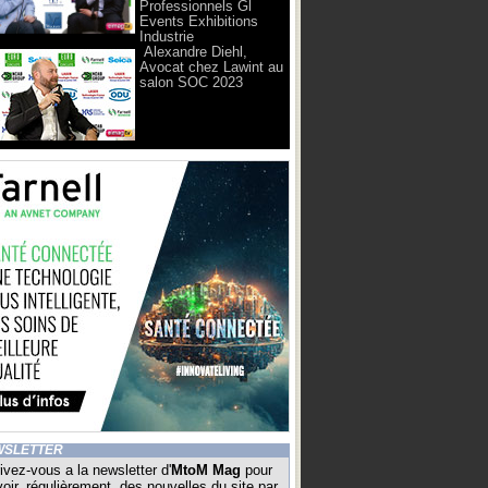
Professionnels Gl
Events Exhibitions
Industrie
Alexandre Diehl,
Avocat chez Lawint au
salon SOC 2023
WSLETTER
ivez-vous a la newsletter d'
MtoM Mag
pour
oir, régulièrement, des nouvelles du site par