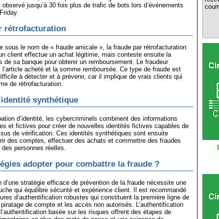
observé jusqu’à 30 fois plus de trafic de bots lors d’événements
courr
Friday.
r rétrofacturation
sous le nom de « fraude amicale », la fraude par rétrofacturation
un client effectue un achat légitime, mais conteste ensuite la
ès de sa banque pour obtenir un remboursement. Le fraudeur
s l’article acheté et la somme remboursée. Ce type de fraude est
fficile à détecter et à prévenir, car il implique de vrais clients qui
e de rétrofacturation.
’identité synthétique
pation d’identité, les cybercriminels combinent des informations
es et fictives pour créer de nouvelles identités fictives capables de
sus de vérification. Ces identités synthétiques sont ensuite
vrir des comptes, effectuer des achats et commettre des fraudes
r à des personnes réelles.
tégies adopter pour combattre la fraude ?
d’une stratégie efficace de prévention de la fraude nécessite une
che qui équilibre sécurité et expérience client. Il est recommandé
ures d’authentification robustes qui constituent la première ligne de
 piratage de compte et les accès non autorisés. L’authentification
t l’authentification basée sur les risques offrent des étapes de