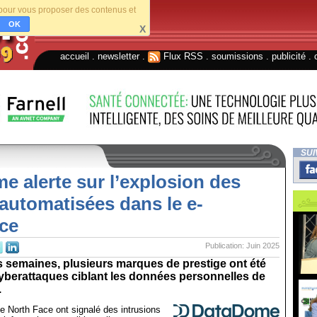
s pour vous proposer des contenus et
OK
X
accueil
.
newsletter
.
Flux RSS
.
soumissions
.
publicité
.
SUI
 alerte sur l’explosion des
automatisées dans le e-
ce
Publication: Juin 2025
 semaines, plusieurs marques de prestige ont été
yberattaques ciblant les données personnelles de
.
The North Face ont signalé des intrusions