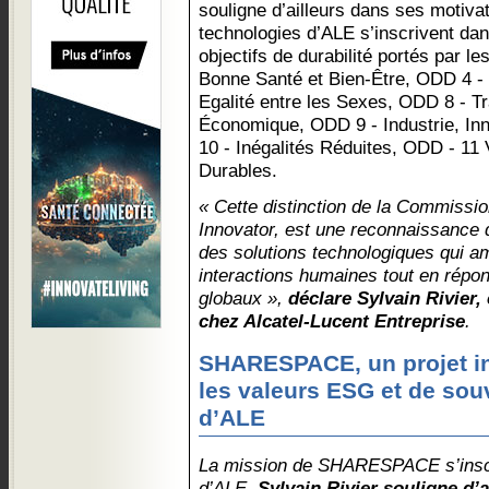
souligne d’ailleurs dans ses motivat
technologies d’ALE s’inscrivent dan
objectifs de durabilité portés par l
Bonne Santé et Bien-Être, ODD 4 -
Egalité entre les Sexes, ODD 8 - T
Économique, ODD 9 - Industrie, Inn
10 - Inégalités Réduites, ODD - 11
Durables.
« Cette distinction de la Commissi
Innovator, est une reconnaissance 
des solutions technologiques qui am
interactions humaines tout en répo
globaux »,
déclare Sylvain Rivie
chez Alcatel-Lucent Entreprise
.
SHARESPACE, un projet i
les valeurs ESG et de so
d’ALE
La mission de SHARESPACE s’inscr
d’ALE.
Sylvain Rivier souligne d’a