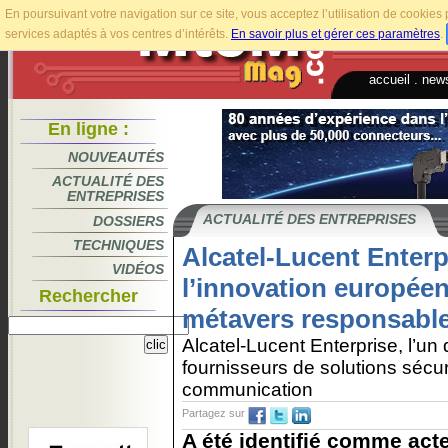
En poursuivant votre navigation sur ce site, vous acceptez l’utilisation de cookie
services adaptés à vos centres d’intérêts.
En savoir plus et gérer ces paramètres
.
accueil
.
news
En ligne :
NOUVEAUTÉS
ACTUALITÉ DES
ENTREPRISES
ACTUALITÉ DES ENTREPRISES
DOSSIERS
TECHNIQUES
Alcatel-Lucent Enter
VIDÉOS
l’innovation europée
Rechercher
métavers responsabl
Alcatel-Lucent Enterprise, l’un
fournisseurs de solutions sécu
communication
Partagez sur
A été identifié comme acte