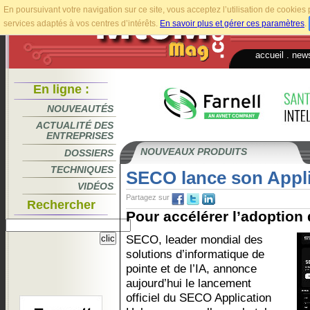
En poursuivant votre navigation sur ce site, vous acceptez l’utilisation de cookie
services adaptés à vos centres d’intérêts.
En savoir plus et gérer ces paramètres
.
accueil
.
news
En ligne :
NOUVEAUTÉS
ACTUALITÉ DES
ENTREPRISES
NOUVEAUX PRODUITS
DOSSIERS
TECHNIQUES
SECO lance son Appl
VIDÉOS
Partagez sur
Rechercher
Pour accélérer l’adoption d
SECO, leader mondial des
solutions d’informatique de
pointe et de l’IA, annonce
aujourd’hui le lancement
officiel du SECO Application