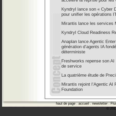
accélère la reprise pour les
Kyndryl lance son « Cyber 
pour unifier les opérations 
Mirantis lance les service
Kyndryl Cloud Readiness R
Anaplan lance Agentic Enter
génération d’agents IA fondés
déterministe
Freshworks repense son AI po
de service
La quatrième étude de Prec
Mirantis rejoint l’Agentic AI
Foundation
haut de page
.
accueil
.
newsletter
.
Flu
© 2012