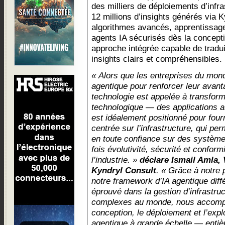
des milliers de déploiements d’infra
12 millions d’insights générés via 
algorithmes avancés, apprentissage
agents IA sécurisés dès la concept
approche intégrée capable de trad
insights clairs et compréhensibles.
« Alors que les entreprises du mond
agentique pour renforcer leur avant
technologie est appelée à transform
technologique — des applications 
est idéalement positionné pour fourn
centrée sur l’infrastructure, qui per
en toute confiance sur des systèmes
fois évolutivité, sécurité et confor
l’industrie. »
déclare Ismail Amla, 
Kyndryl Consult
.
« Grâce à notre 
notre framework d’IA agentique diffé
éprouvé dans la gestion d’infrastru
complexes au monde, nous accompa
conception, le déploiement et l’explo
agentique à grande échelle — entiè