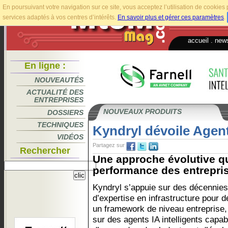
En poursuivant votre navigation sur ce site, vous acceptez l’utilisation de cookie
services adaptés à vos centres d’intérêts.
En savoir plus et gérer ces paramètres
.
accueil
.
news
En ligne :
NOUVEAUTÉS
ACTUALITÉ DES
ENTREPRISES
NOUVEAUX PRODUITS
DOSSIERS
TECHNIQUES
Kyndryl dévoile Agen
VIDÉOS
Partagez sur
Rechercher
Une approche évolutive qu
performance des entrepris
Kyndryl s’appuie sur des décennies
d’expertise en infrastructure pour d
un framework de niveau entreprise,
sur des agents IA intelligents capab