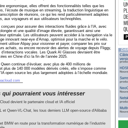
e ergonomique, elles offrent des fonctionnalités telles que les
es, l’écoute de musique en streaming, la traduction linguistique en
transcription de réunions, ce qui les rend particulièrement adaptées
s, aux voyageurs et aux utilisateurs technophiles.
 conçues pour assurer des interactions fluides grâce à l’IA, avec
longée et une qualité d’image élevée, garantissant ainsi une
teur optimale. Les utilisateurs peuvent accéder à la navigation via le
ge innovant near-eye d’Amap, optimisé pour la marche et le vélo.
ent utiliser Alipay pour visionner et payer, comparer les prix sur
urs achats, ou encore recevoir des alertes de voyage depuis Fliggy,
DAN
is d’interactions vocales. Les Quark AI Glasses devraient être
Câbl
cées en Chine d’ici la fin de l’année 2025.
versi
produ
e Qwen continue d’évoluer, avec plus de 400 millions de
HDSN
et plus de 140 000 modèles dérivés créés, elle s’impose comme
Nouve
d’IA open source les plus largement adoptées à l’échelle mondiale.
Sams
abacloud.com
produ
NeoC
Nouve
s qui pourraient vous intéresser
Netsk
Cloud devient le partenaire cloud et IA officiel
produ
Mult
 et Qwen-VL-Chat, les tous derniers LLM open-source d'Alibaba
Nouve
et BMW en route pour la transformation numérique de l’industrie
ile