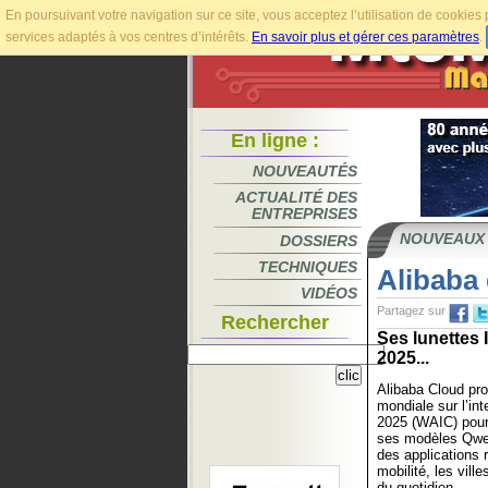
En poursuivant votre navigation sur ce site, vous acceptez l’utilisation de cookie
services adaptés à vos centres d’intérêts.
En savoir plus et gérer ces paramètres
.
En ligne :
NOUVEAUTÉS
ACTUALITÉ DES
ENTREPRISES
NOUVEAUX
DOSSIERS
TECHNIQUES
Alibaba 
VIDÉOS
Partagez sur
Rechercher
Ses lunettes 
2025...
Alibaba Cloud pro
mondiale sur l’inte
2025 (WAIC) pou
ses modèles Qwen 
des applications r
mobilité, les vill
du quotidien.