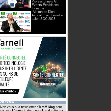
Professionnels Gl
Events Exhibitions
Industrie
Alexandre Diehl,
Avocat chez Lawint au
salon SOC 2023
WSLETTER
ivez-vous a la newsletter d'
MtoM Mag
pour
oir, régulièrement, des nouvelles du site par