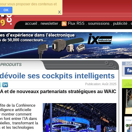
s pour vous proposer des contenus et
OK
X
accueil
.
newsletter
.
Flux RSS
.
soumissions
.
publicité
.
SUI
 PRODUITS
dévoile ses cockpits intelligents
Publication: Août 2025
IA et de nouveaux partenariats stratégiques au WAIC
fite de la Conférence
lligence artificielle
r montrer comment
font entrer l’IA dans
éelles, transformant la
es et les technologies