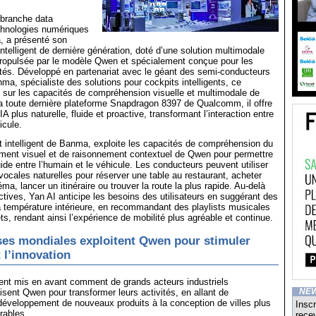
 branche data
echnologies numériques
, a présenté son
ntelligent de dernière génération, doté d’une solution multimodale
opulsée par le modèle Qwen et spécialement conçue pour les
tés. Développé en partenariat avec le géant des semi-conducteurs
, spécialiste des solutions pour cockpits intelligents, ce
 sur les capacités de compréhension visuelle et multimodale de
a toute dernière plateforme Snapdragon 8397 de Qualcomm, il offre
A plus naturelle, fluide et proactive, transformant l’interaction entre
icule.
nt intelligent de Banma, exploite les capacités de compréhension du
ement visuel et de raisonnement contextuel de Qwen pour permettre
uide entre l’humain et le véhicule. Les conducteurs peuvent utiliser
ales naturelles pour réserver une table au restaurant, acheter
éma, lancer un itinéraire ou trouver la route la plus rapide. Au-delà
tives, Yan AI anticipe les besoins des utilisateurs en suggérant des
 température intérieure, en recommandant des playlists musicales
ets, rendant ainsi l’expérience de mobilité plus agréable et continue.
ses mondiales exploitent Qwen pour stimuler
t l’innovation
ent mis en avant comment de grands acteurs industriels
lisent Qwen pour transformer leurs activités, en allant de
NE
 développement de nouveaux produits à la conception de villes plus
Inscr
urables.
recev