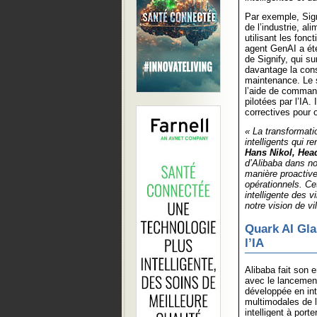
Par exemple, Sign
de l’industrie, a
utilisant les fon
agent GenAI a été
de Signify, qui su
davantage la cons
maintenance. Le s
l’aide de command
pilotées par l’IA
correctives pour 
« La transformat
intelligents qui r
Hans Nikol, Hea
d’Alibaba dans n
manière proactive
opérationnels. Ce
intelligente des v
notre vision de vi
Quark AI Gla
l’IA
Alibaba fait son e
avec le lancemen
développée en int
multimodales de l
intelligent à porte