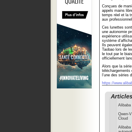
Conçues de manièr
appels mains libr
temps réel et la 
aux professionnel
Ces lunettes sont
une autonomie pro
expérience utilisa
système d’afficha
Ils peuvent égalem
Taobao lors de le
le tout par le bia
officiellement lan
Alors que la séri
téléchargements 
l’une des séries 
https://www.alib
Article
Alibaba 
Qwen-VL
Cloud
Alibaba 
automob