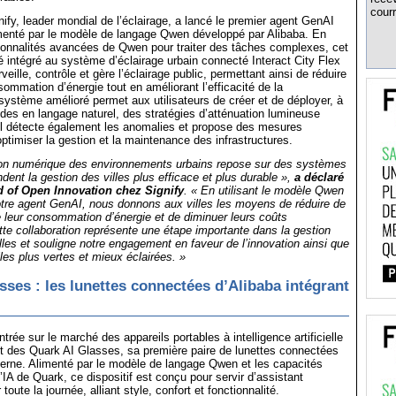
courr
ify, leader mondial de l’éclairage, a lancé le premier agent GenAI
limenté par le modèle de langage Qwen développé par Alibaba. En
ctionnalités avancées de Qwen pour traiter des tâches complexes, cet
 intégré au système d’éclairage urbain connecté Interact City Flex
rveille, contrôle et gère l’éclairage public, permettant ainsi de réduire
ommation d’énergie tout en améliorant l’efficacité de la
ystème amélioré permet aux utilisateurs de créer et de déployer, à
es en langage naturel, des stratégies d’atténuation lumineuse
. Il détecte également les anomalies et propose des mesures
optimiser la gestion et la maintenance des infrastructures.
ion numérique des environnements urbains repose sur des systèmes
endent la gestion des villes plus efficace et plus durable »,
a déclaré
d of Open Innovation chez Signify
. « En utilisant le modèle Qwen
otre agent GenAI, nous donnons aux villes les moyens de réduire de
 leur consommation d’énergie et de diminuer leurs coûts
tte collaboration représente une étape importante dans la gestion
illes et souligne notre engagement en faveur de l’innovation ainsi que
lles plus vertes et mieux éclairées. »
sses : les lunettes connectées d’Alibaba intégrant
ntrée sur le marché des appareils portables à intelligence artificielle
t des Quark AI Glasses, sa première paire de lunettes connectées
erne. Alimenté par le modèle de langage Qwen et les capacités
’IA de Quark, ce dispositif est conçu pour servir d’assistant
r toute la journée, alliant style, confort et fonctionnalité.