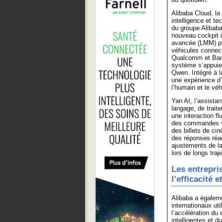
Alibaba Cloud, la
intelligence et t
du groupe Alibaba
nouveau cockpit i
avancée (LMM) pr
véhicules connec
Qualcomm et Banma
système s’appuie
Qwen. Intégré à l
une expérience d’I
l’humain et le véh
Yan AI, l’assista
langage, de trait
une interaction fl
des commandes voc
des billets de cin
des réponses réac
ajustements de la
lors de longs traj
Les entrepri
l’efficacité e
Alibaba a égalem
internationaux uti
l’accélération du
intelligentes et d