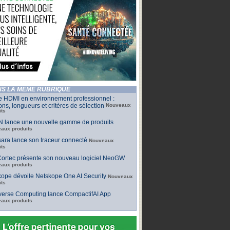
S LA MÊME RUBRIQUE
e HDMI en environnement professionnel :
ons, longueurs et critères de sélection
Nouveaux
its
 lance une nouvelle gamme de produits
aux produits
ara lance son traceur connecté
Nouveaux
its
ortec présente son nouveau logiciel NeoGW
aux produits
ope dévoile Netskope One AI Security
Nouveaux
its
iverse Computing lance CompactifAI App
aux produits