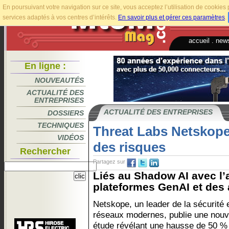
En poursuivant votre navigation sur ce site, vous acceptez l’utilisation de cookie
services adaptés à vos centres d’intérêts.
En savoir plus et gérer ces paramètres
.
accueil
.
news
En ligne :
NOUVEAUTÉS
ACTUALITÉ DES
ENTREPRISES
ACTUALITÉ DES ENTREPRISES
DOSSIERS
TECHNIQUES
Threat Labs Netskope 
VIDÉOS
des risques
Rechercher
Partagez sur
Liés au Shadow AI avec l’
plateformes GenAI et des a
Netskope, un leader de la sécurité 
réseaux modernes, publie une nouv
étude révélant une hausse de 50 %