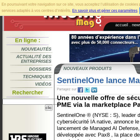
En poursuivant votre navigation sur ce site, vous acceptez l’utilisation de cookie
services adaptés à vos centres d’intérêts.
En savoir plus et gérer ces paramètres
.
accueil
.
news
En ligne :
NOUVEAUTÉS
ACTUALITÉ DES
ENTREPRISES
NOUVEAUX PRODUITS
DOSSIERS
TECHNIQUES
SentinelOne lance Ma
VIDÉOS
Partagez sur
Rechercher
Une nouvelle offre de séc
PME via la marketplace Pa
SentinelOne ® (NYSE : S), leader d
cybersécurité IA native, annonce le
lancement de Managed AI Defense, 
développée avec Pax8 , la place d