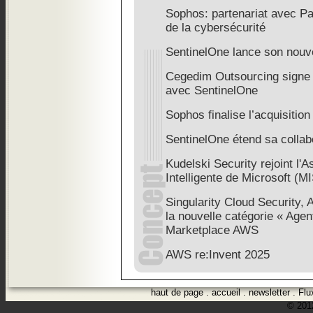
Sophos: partenariat avec Pax
de la cybersécurité
SentinelOne lance son nou
Cegedim Outsourcing signe 
avec SentinelOne
Sophos finalise l’acquisiti
SentinelOne étend sa colla
Kudelski Security rejoint l'A
Intelligente de Microsoft (M
Singularity Cloud Security, 
la nouvelle catégorie « Agent
Marketplace AWS
AWS re:Invent 2025
haut de page
.
accueil
.
newsletter
.
Flu
© 2012