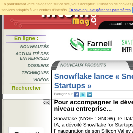
En poursuivant votre navigation sur ce site, vous acceptez l’utilisation de cookie
services adaptés à vos centres d’intérêts.
En savoir plus et gérer ces paramètres
.
accueil
.
news
En ligne :
NOUVEAUTÉS
ACTUALITÉ DES
ENTREPRISES
NOUVEAUX PRODUITS
DOSSIERS
TECHNIQUES
Snowflake lance « Sn
VIDÉOS
Startups »
Rechercher
Partagez sur
Pour accompagner le déve
niveau entreprise...
Snowflake (NYSE : SNOW), le Dat
IA, a dévoilé Snowflake for Startups
l’inauguration de son Silicon Valley 