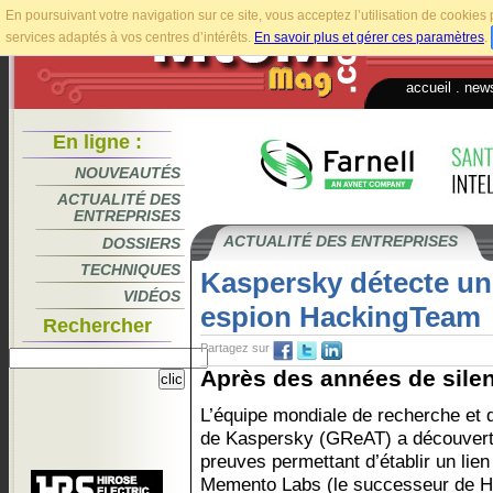
En poursuivant votre navigation sur ce site, vous acceptez l’utilisation de cookie
services adaptés à vos centres d’intérêts.
En savoir plus et gérer ces paramètres
.
accueil
.
news
En ligne :
NOUVEAUTÉS
ACTUALITÉ DES
ENTREPRISES
ACTUALITÉ DES ENTREPRISES
DOSSIERS
TECHNIQUES
Kaspersky détecte un
VIDÉOS
espion HackingTeam
Rechercher
Partagez sur
Après des années de silen
L’équipe mondiale de recherche et 
de Kaspersky (GReAT) a découvert
preuves permettant d’établir un lien
Memento Labs (le successeur de H