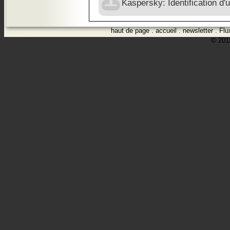
Kaspersky: Identification d'
haut de page
.
accueil
.
newsletter
.
Flu
© 2012