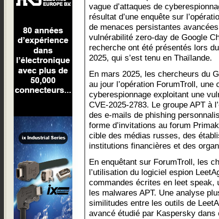
vague d’attaques de cyberespionnag
résultat d’une enquête sur l’opéra
de menaces persistantes avancées 
vulnérabilité zero-day de Google Ch
recherche ont été présentés lors d
2025, qui s’est tenu en Thaïlande.
En mars 2025, les chercheurs du 
au jour l’opération ForumTroll, un
cyberespionnage exploitant une vul
CVE-2025-2783. Le groupe APT à l’o
des e-mails de phishing personnali
forme d’invitations au forum Prima
cible des médias russes, des étab
institutions financières et des org
En enquêtant sur ForumTroll, les c
l’utilisation du logiciel espion Leet
commandes écrites en leet speak, u
les malwares APT. Une analyse plus
similitudes entre les outils de LeetA
avancé étudié par Kaspersky dans d