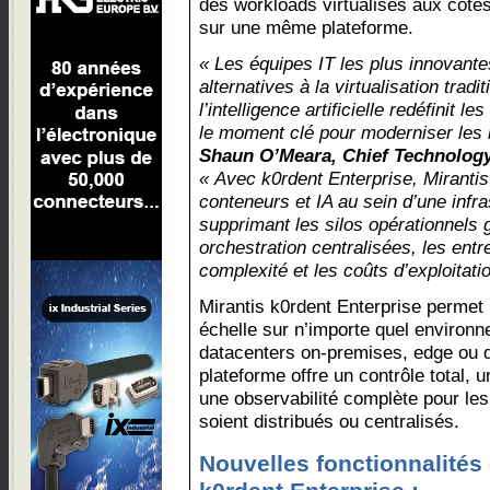
des workloads virtualisés aux côtés
sur une même plateforme.
« Les équipes IT les plus innovante
alternatives à la virtualisation tradi
l’intelligence artificielle redéfinit l
le moment clé pour moderniser les 
Shaun O’Meara, Chief Technology 
« Avec k0rdent Enterprise, Mirantis
conteneurs et IA au sein d’une infr
supprimant les silos opérationnels 
orchestration centralisées, les entr
complexité et les coûts d’exploitati
Mirantis k0rdent Enterprise permet 
échelle sur n’importe quel environn
datacenters on-premises, edge ou 
plateforme offre un contrôle total, un
une observabilité complète pour les 
soient distribués ou centralisés.
Nouvelles fonctionnalités 