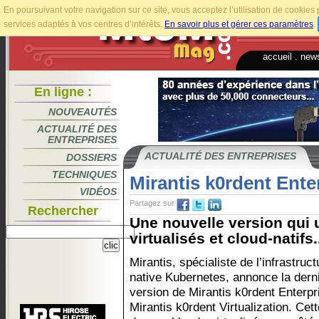
En poursuivant votre navigation sur ce site, vous acceptez l’utilisation de cookie
services adaptés à vos centres d’intérêts.
En savoir plus et gérer ces paramètres
.
accueil
.
news
En ligne :
NOUVEAUTÉS
ACTUALITÉ DES
ENTREPRISES
ACTUALITÉ DES ENTREPRISES
DOSSIERS
TECHNIQUES
Mirantis k0rdent Ente
VIDÉOS
Partagez sur
Rechercher
Une nouvelle version qui 
virtualisés et cloud-natifs.
Mirantis, spécialiste de l’infrastruct
native Kubernetes, annonce la dern
version de Mirantis k0rdent Enterpr
Mirantis k0rdent Virtualization. Cet