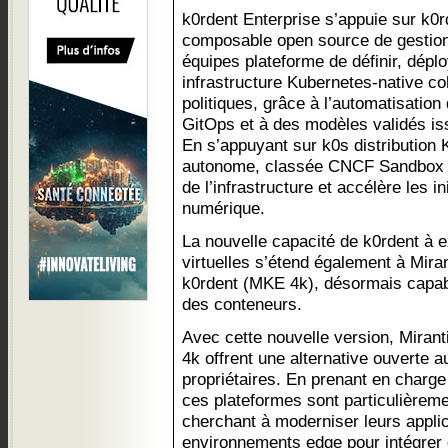
k0rdent Enterprise s’appuie sur k0r
composable open source de gestion
équipes plateforme de définir, déplo
infrastructure Kubernetes-native co
politiques, grâce à l’automatisation
GitOps et à des modèles validés is
En s’appuyant sur k0s distribution
autonome, classée CNCF Sandbox — 
de l’infrastructure et accélère les i
numérique.
La nouvelle capacité de k0rdent à 
virtuelles s’étend également à Mira
k0rdent (MKE 4k), désormais capab
des conteneurs.
Avec cette nouvelle version, Miran
4k offrent une alternative ouverte au
propriétaires. En prenant en charge 
ces plateformes sont particulièrem
cherchant à moderniser leurs applic
environnements edge pour intégrer 