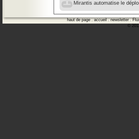
Mirantis automatise le déplo
haut de page
.
accueil
.
newsletter
.
Flu
© 2012