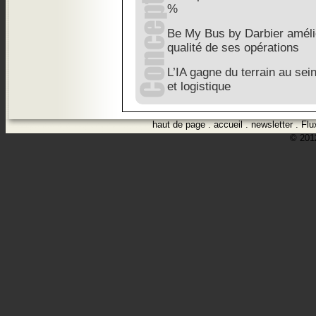
%
Be My Bus by Darbier amélio
qualité de ses opérations
L’IA gagne du terrain au sei
et logistique
haut de page
.
accueil
.
newsletter
.
Flu
© 2012