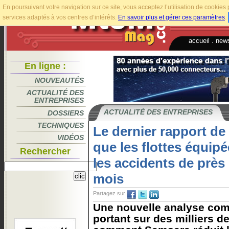
En poursuivant votre navigation sur ce site, vous acceptez l’utilisation de cookie
services adaptés à vos centres d’intérêts.
En savoir plus et gérer ces paramètres
.
accueil
.
news
En ligne :
NOUVEAUTÉS
ACTUALITÉ DES
ENTREPRISES
ACTUALITÉ DES ENTREPRISES
DOSSIERS
TECHNIQUES
Le dernier rapport de
VIDÉOS
que les flottes équipé
Rechercher
les accidents de près
mois
Partagez sur
Une nouvelle analyse com
portant sur des milliers d