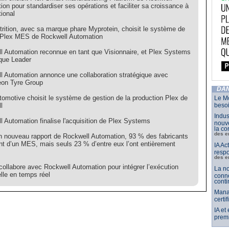
on pour standardiser ses opérations et faciliter sa croissance à
tional
rition, avec sa marque phare Myprotein, choisit le système de
 Plex MES de Rockwell Automation
l Automation reconnue en tant que Visionnaire, et Plex Systems
 que Leader
l Automation annonce une collaboration stratégique avec
on Tyre Group
DAN
omotive choisit le système de gestion de la production Plex de
Le Mo
l
besoi
Indus
l Automation finalise l'acquisition de Plex Systems
nouve
la co
des e
n nouveau rapport de Rockwell Automation, 93 % des fabricants
nt d’un MES, mais seuls 23 % d’entre eux l’ont entièrement
IA Ac
respo
des e
ollabore avec Rockwell Automation pour intégrer l’exécution
La no
elle en temps réel
conne
conti
Mana
certi
IA et
premi