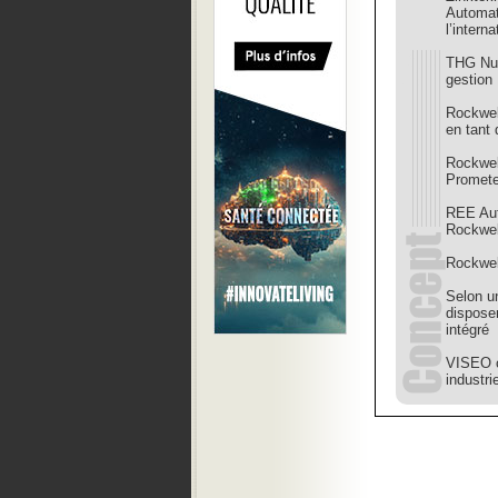
Automati
l’interna
THG Nut
gestion
Rockwel
en tant
Rockwel
Promete
REE Aut
Rockwel
Rockwel
Selon u
dispose
intégré
VISEO c
industri