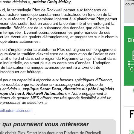
e notre décision »,
précise Craig McKay.
courr
ud, la technologie Plex de Rockwell permet aux fabricants de
frastructure numérique constamment actualisée en fonction de la
e la plus récente. Ce dynamisme inhérent à la plateforme Plex permet
vision des coûts, tout en assurant la conformité et en renforçant la
ionnelle. Bénéficiant de la puissance des données que délivre la
n temps réel, Evenort pourra optimiser les performances de ses
ier les éventuels goulets d’étranglement, et progresser sur le chemin
 opérations autonomes.
nort d’implémenter la plateforme Plex est alignée sur l’engagement
poursuivre la tradition d’excellence de la production de l’acier et des
 à Sheffield et dans cette région du Royaume-Uni qui s’inscrit dans
re industrielle, couvrant plusieurs centaines d’années. L’adoption
 de fabrication numérique avancée permettra à Evenort de
iscontinuer cet héritage.
si pour sa capacité à répondre aux besoins spécifiques d’Evenort,
rme modulaire qui va évoluer en accompagnant le rythme de
 activités »,
explique Sarah Dana, directrice du pôle Logiciels
urope du nord, Rockwell Automation.
« Notre engagement à
èmes de gestion MES offrant une très grande flexibilité a été un
le processus de sélection. »
wellautomation.com
s qui pourraient vous intéresser
nik choisit Plex Smart Manufacturing Platform de Rockwell