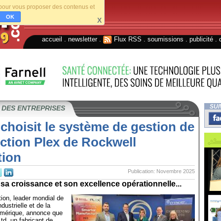
s pour vous proposer des contenus et
OK
X
accueil
.
newsletter
.
Flux RSS
.
soumissions
.
publicité
.
SUI
 DES ENTREPRISES
choisit le système de gestion de
ction Plex de Rockwell
ion
Publication: Novembre 2025
sa croissance et son excellence opérationnelle...
ion, leader mondial de
dustrielle et de la
umérique, annonce que
Ltd, un fabricant de