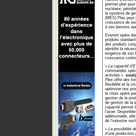
premier plan pour 
nucléaire, pétroli
le système de ges
(MES) Plex pour
croissance de ses
à ses besoins opé
Evenort opère da
produits standard
des produits con
identifié la néces
exigence de son b
croissance contin
« La capacité d’E
commandes spécifi
activités »,
souli
Plex offre des fo
flexibilité et la 
optimiser nos pro
le choix opéré pa
gestion de la pro
de gestion de la q
capacité permet à
l’acier. Disponib
additionnelle, el
de l’industrie nucl
« La possibilité d
d’une production à