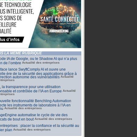
S LA MÊME RUBRIQUE
de IA de Google, ou le Shadow AI qui n’a plus
n de l’ombre
Actualité des entreprises
face lance SwyftComply AI et ouvre une
lle ère de la sécurité des applications grâce à
rrection autonome des vulnérabilités
Actualité
ntreprises
t, la transparence pour une utilisation
nsable et contrôlée de l’IA en Europe
Actualité
ntreprises
uvelle fonctionnalité Benchling Automation
cte les instruments de laboratoire à l’IA en
nu
Actualité des entreprises
geEngine automatise le cycle de vie des
ficats de bout en bout
Actualité des entreprises
 entreprises : placer la confiance et la sécurité au
er plan
Actualité des entreprises