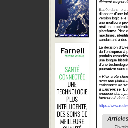
élément majeur d
Basée dans le clo
disposer d’une in
version logiciell
une meilleure pré
résilience opérat
plateforme Plex e
machines, identif
conduisant à des
La décision d’Eve
de l’entreprise à 
produits associés
une longue histoi
d’une technologie
poursuivre sans d
« Plex a été choi
avec une platefo
croissance de ses
d’Entreprise, E
proposer des syst
facteur clé dans 
https://www.rock
Article
Zinktek