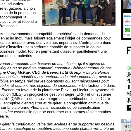
les industries
ère et gazière, a choisi
tion de la production
 accompagner la
 activités et répondre
rationnels.
ns un environnement compétitif caractérisé par la demande de
 en acier inox, mais faisant également l’objet de commandes pour
çus sur mesure, avec des volumes importants. L’entreprise a donc
sité d’installer une plateforme capable de supporter la double
usiness model, tout en permettant d’assurer parallèlement une
ue de ses activités.
venort à répondre aux besoins de ses clients, qu’il s’agisse de
ques ou de produits standard, constitue l’élément central de nos
gne Craig McKay, CEO de Evenort Ltd Group.
« La plateforme
nctionnalités adaptées aux secteurs industriels concernés, avec la
visibilité en temps réel sur les opérations qui sont nécessaires pour
cédés et soutenir nos objectifs de croissance. »
Un facteur clé dans
r Evenort en faveur de la plateforme Plex – qui inclut un système de
duction (MES) un progiciel de gestion intégré (ERP) et un système
ualité (QMS) –, est le suivi intégré de la certification usine. Cette
 l’entreprise d’enregistrer et de gérer la composition chimique de
le sur la plateforme Plex, sans nécessité de personnalisation
le s’avère essentielle pour se conformer aux normes réglementaires
éaire.
NE
e gérer la certification usine des aciéries et de supporter les besoins
Inscr
 la fois spécifique et répétitive avec une seule plateforme, a été un
recev