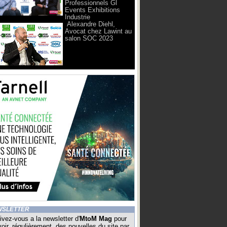
Professionnels Gl
Events Exhibitions
Industrie
Alexandre Diehl,
Avocat chez Lawint au
salon SOC 2023
WSLETTER
ivez-vous a la newsletter d'
MtoM Mag
pour
oir, régulièrement, des nouvelles du site par