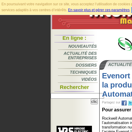
En poursuivant votre navigation sur ce site, vous acceptez l’utilisation de cookie
services adaptés à vos centres d’intérêts.
En savoir plus et gérer ces paramètres
.
En ligne :
NOUVEAUTÉS
ACTUALITÉ DES
ENTREPRISES
ACTUALITÉ
DOSSIERS
TECHNIQUES
Evenort 
VIDÉOS
la produ
Rechercher
Automat
Partagez sur
Pour assurer 
Rockwell Automat
l’automatisation in
transformation n
l’aciérie Evenort 