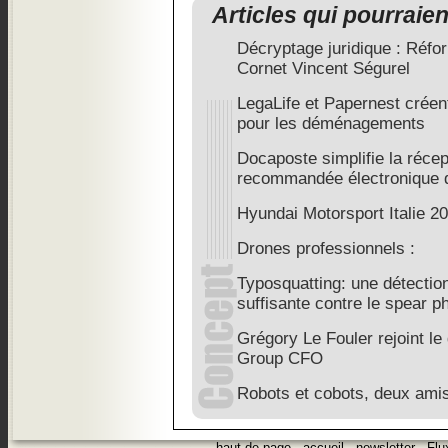
Articles qui pourraie
Décryptage juridique : Réfor
Cornet Vincent Ségurel
LegaLife et Papernest crée
pour les déménagements
Docaposte simplifie la récept
recommandée électronique 
Hyundai Motorsport Italie 2
Drones professionnels :
Typosquatting: une détectio
suffisante contre le spear p
Grégory Le Fouler rejoint l
Group CFO
Robots et cobots, deux amis
haut de page
.
accueil
.
newsletter
.
Flu