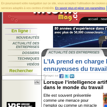
En poursuivant votre navigation sur ce site, vous acceptez l’utilisation de cookie
services adaptés à vos centres d’intérêts.
En savoir plus et gérer ces paramètres
.
accueil
.
news
En ligne :
NOUVEAUTÉS
ACTUALITÉ DES
ENTREPRISES
ACTUALITÉ DES ENTREPRISES
DOSSIERS
TECHNIQUES
L’IA prend en charge 
VIDÉOS
ennuyeuses du travai
Rechercher
Partagez sur
Lorsque l’intelligence artif
dans le monde du travail
Elle est souvent présentée
comme une menace pour
l’emploi ou comme un miracle