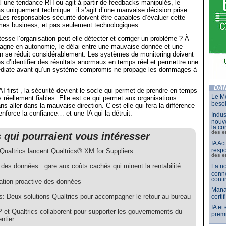
al une tendance RH ou agit à partir de feedbacks manipulés, le
s uniquement technique : il s’agit d’une mauvaise décision prise
es responsables sécurité doivent être capables d’évaluer cette
rmes business, et pas seulement technologiques.
tesse l’organisation peut-elle détecter et corriger un problème ? À
gagne en autonomie, le délai entre une mauvaise donnée et une
n se réduit considérablement. Les systèmes de monitoring doivent
s d’identifier des résultats anormaux en temps réel et permettre une
édiate avant qu’un système compromis ne propage les dommages à
DAN
-first”, la sécurité devient le socle qui permet de prendre en temps
Le Mo
s réellement fiables. Elle est ce qui permet aux organisations
besoi
ns aller dans la mauvaise direction. C’est elle qui fera la différence
enforce la confiance… et une IA qui la détruit.
Indus
nouve
la co
des e
s qui pourraient vous intéresser
IA Ac
respo
Qualtrics lancent Qualtrics® XM for Suppliers
des e
des données : gare aux coûts cachés qui minent la rentabilité
La no
conne
conti
dation proactive des données
Mana
cs: Deux solutions Qualtrics pour accompagner le retour au bureau
certi
IA et
 et Qualtrics collaborent pour supporter les gouvernements du
premi
ntier