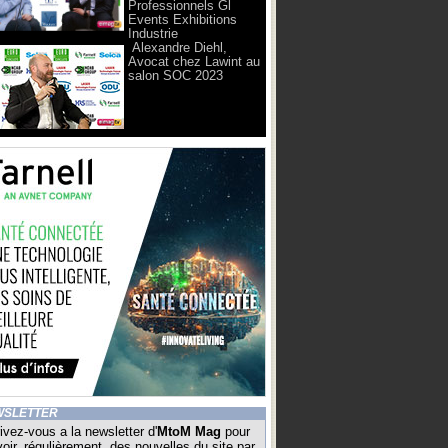
Professionnels Gl
Events Exhibitions
Industrie
Alexandre Diehl,
Avocat chez Lawint au
salon SOC 2023
WSLETTER
ivez-vous a la newsletter d'
MtoM Mag
pour
oir, régulièrement, des nouvelles du site par