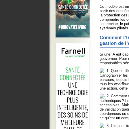
Ce modèle est en 
partir des donnée
la protection des
comprendre les c
l’entreprise, le p
systèmes pilotés 
Comment l’IA
gestion de l
Si une IA est cap
gouvernée. Pour é
responsables sécu
1. Quelles déc
Cartographier les 
parcours, depuis 
tous les workflow
une action, cette
2. Comment vé
authentiques ? Le
accessibles. Mais
de validation tra
coordonnées ou d
ce qu’est un com
3. L’impact bu