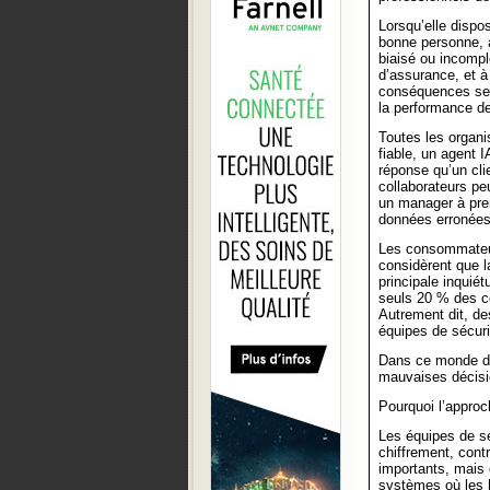
Lorsqu’elle dispo
bonne personne, 
biaisé ou incompl
d’assurance, et à
conséquences se r
la performance de 
Toutes les organi
fiable, un agent 
réponse qu’un cli
collaborateurs pe
un manager à pren
données erronées
Les consommateur
considèrent que l
principale inquié
seuls 20 % des col
Autrement dit, de
équipes de sécuri
Dans ce monde dom
mauvaises décisi
Pourquoi l’approch
Les équipes de sé
chiffrement, cont
importants, mais
systèmes où les 