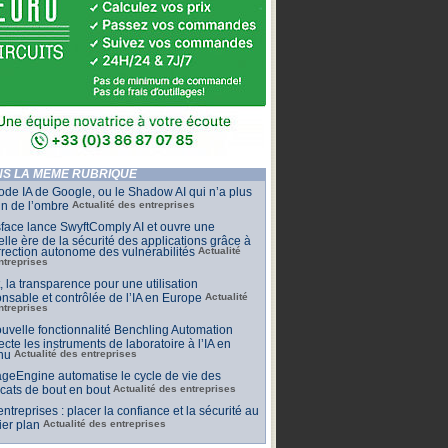
S LA MÊME RUBRIQUE
de IA de Google, ou le Shadow AI qui n’a plus
n de l’ombre
Actualité des entreprises
face lance SwyftComply AI et ouvre une
lle ère de la sécurité des applications grâce à
rrection autonome des vulnérabilités
Actualité
ntreprises
t, la transparence pour une utilisation
nsable et contrôlée de l’IA en Europe
Actualité
ntreprises
uvelle fonctionnalité Benchling Automation
cte les instruments de laboratoire à l’IA en
nu
Actualité des entreprises
geEngine automatise le cycle de vie des
ficats de bout en bout
Actualité des entreprises
 entreprises : placer la confiance et la sécurité au
er plan
Actualité des entreprises