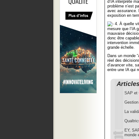
d’IA interprète m
problème n’est pa
avec assurance. L
exposition en te
4. À quelle vi
mesure que l’IA 
mauvaise décisio
donc être capable
intervention imm
grande échelle.
Dans un monde “AI
réel des décision
d’avancer vite, sa
entre une IA qui r
Article
SAP et 
Gestion 
La vali
Qualtri
EY, SAP
monde e