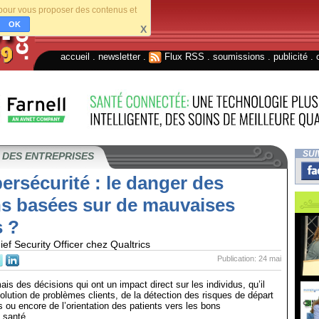
s pour vous proposer des contenus et
OK
X
accueil
.
newsletter
.
Flux RSS
.
soumissions
.
publicité
.
SUI
 DES ENTREPRISES
bersécurité : le danger des
ns basées sur de mauvaises
 ?
ef Security Officer chez Qualtrics
Publication: 24 mai
is des décisions qui ont un impact direct sur les individus, qu’il
solution de problèmes clients, de la détection des risques de départ
s ou encore de l’orientation des patients vers les bons
 santé.