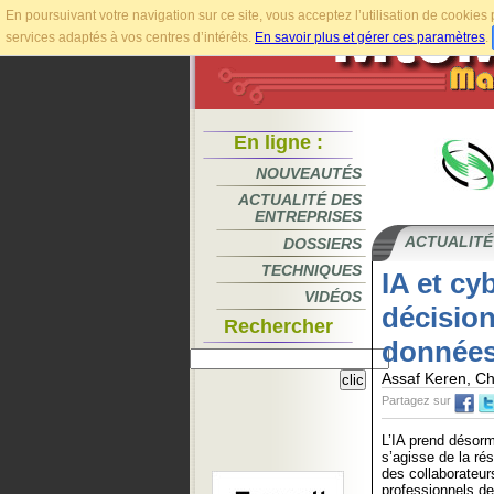
En poursuivant votre navigation sur ce site, vous acceptez l’utilisation de cookie
services adaptés à vos centres d’intérêts.
En savoir plus et gérer ces paramètres
.
En ligne :
NOUVEAUTÉS
ACTUALITÉ DES
ENTREPRISES
ACTUALITÉ
DOSSIERS
TECHNIQUES
IA et cy
VIDÉOS
décisio
Rechercher
données
Assaf Keren, Chi
Partagez sur
L’IA prend désorma
s’agisse de la ré
des collaborateur
professionnels de