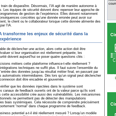
courr
train de disparaître. Désormais, l’IA agit de manière autonome à
s. Les équipes de sécurité doivent donc repenser leur approche de
 programmes de gestion de l’expérience. Elles doivent notamment
onséquences concrètes qu’une donnée erronée peut avoir sur
atient, le client ou le collaborateur lorsque cette donnée alimente des
par l’IA.
 transforme les enjeux de sécurité dans la
’expérience
able de déclencher une action, alors cette action doit être
valuer si leur organisation est réellement préparée, les
rité doivent aujourd’hui se poser quatre questions clés :
isions métiers cette plateforme influence-t-elle réellement ?
intégrations techniques ne suffit plus. Il faut suivre l’ensemble du
l’entrée des données jusqu’au résultat métier final, en passant par
s automatisés intermédiaires. Dès lors qu’un signal peut déclencher
 connexion doit être encadrée et gouvernée.
rifier que les données injectées dans le système sont
s canaux de feedback ouverts ont de la valeur parce qu’ils sont
 cette accessibilité crée aussi des vulnérabilités. Les mécanismes
ditionnels ne permettent pas de détecter des manipulations
es biais systémiques. Cela nécessite de comprendre précisément
portement “normal” dans chaque programme de feedback.
siness potentiel a-t-il été réellement mesuré ? Lorsqu’un modèle