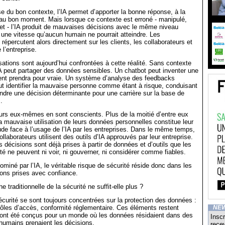
se du bon contexte, l’IA permet d’apporter la bonne réponse, à la
au bon moment. Mais lorsque ce contexte est erroné - manipulé,
et - l’IA produit de mauvaises décisions avec le même niveau
 une vitesse qu’aucun humain ne pourrait atteindre. Les
épercutent alors directement sur les clients, les collaborateurs et
l’entreprise.
sations sont aujourd’hui confrontées à cette réalité. Sans contexte
IA peut partager des données sensibles. Un chatbot peut inventer une
ent prendra pour vraie. Un système d’analyse des feedbacks
ut identifier la mauvaise personne comme étant à risque, conduisant
dre une décision déterminante pour une carrière sur la base de
.
s eux-mêmes en sont conscients. Plus de la moitié d’entre eux
a mauvaise utilisation de leurs données personnelles constitue leur
tude face à l’usage de l’IA par les entreprises. Dans le même temps,
laborateurs utilisent des outils d’IA approuvés par leur entreprise.
s décisions sont déjà prises à partir de données et d’outils que les
té ne peuvent ni voir, ni gouverner, ni considérer comme fiables.
iné par l’IA, le véritable risque de sécurité réside donc dans les
ons prises avec confiance.
e traditionnelle de la sécurité ne suffit-elle plus ?
curité se sont toujours concentrées sur la protection des données :
rôles d’accès, conformité réglementaire. Ces éléments restent
NE
 ont été conçus pour un monde où les données résidaient dans des
Inscr
humains prenaient les décisions.
recev