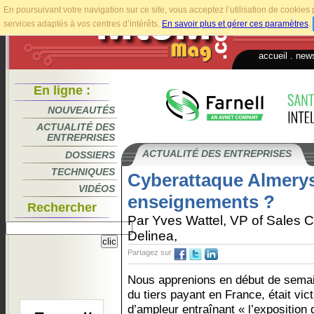
En poursuivant votre navigation sur ce site, vous acceptez l’utilisation de cookie
services adaptés à vos centres d’intérêts.
En savoir plus et gérer ces paramètres
.
accueil
.
news
En ligne :
NOUVEAUTÉS
ACTUALITÉ DES
ENTREPRISES
ACTUALITÉ DES ENTREPRISES
DOSSIERS
TECHNIQUES
Cyberattaque Almerys
VIDÉOS
enseignements ?
Rechercher
Par Yves Wattel, VP of Sales 
Delinea,
Partagez sur
Nous apprenions en début de semai
du tiers payant en France, était vi
d’ampleur entraînant « l’exposition