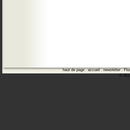
haut de page
.
accueil
.
newsletter
.
Flu
© 2012