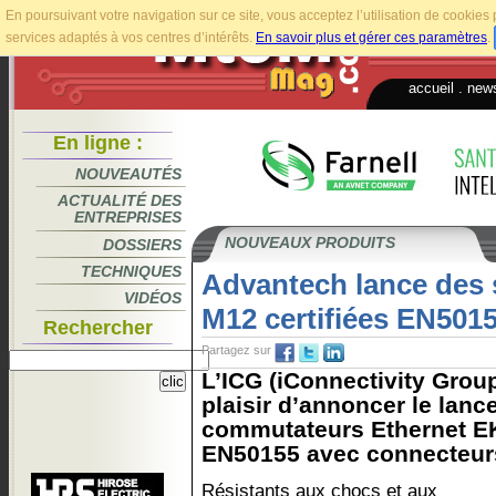
En poursuivant votre navigation sur ce site, vous acceptez l’utilisation de cookie
services adaptés à vos centres d’intérêts.
En savoir plus et gérer ces paramètres
.
accueil
.
news
En ligne :
NOUVEAUTÉS
ACTUALITÉ DES
ENTREPRISES
NOUVEAUX PRODUITS
DOSSIERS
TECHNIQUES
Advantech lance des 
VIDÉOS
M12 certifiées EN501
Rechercher
Partagez sur
L’ICG (iConnectivity Grou
plaisir d’annoncer le lan
commutateurs Ethernet EKI
EN50155 avec connecteur
Résistants aux chocs et aux