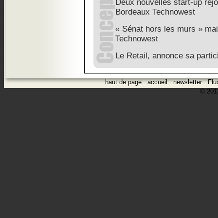
Deux nouvelles start-up rejo
Bordeaux Technowest
« Sénat hors les murs » ma
Technowest
Le Retail, annonce sa parti
haut de page
.
accueil
.
newsletter
.
Flu
© 2012