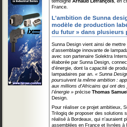
témoigne
Arnaud Lefrançois
, en c
France.
L’ambition de Sunna desig
modèle de production labél
du futur » dans plusieurs
Sunna Design vient ainsi de mettre 
d’assemblage innovante de lampada
avec son partenaire Solektra Intern
élaborée par Sunna Design, connec
d’énergie, dont la capacité de produ
lampadaires par an.
« Sunna Design 
poursuivent la même ambition : app
aux millions d’Africains qui ont de
l’énergie »
précise
Thomas Samue
Design.
Pour réaliser ce projet ambitieux,
Trilogiq de proposer des solutions s
réalisé à Bordeaux, qui n’auraient p
assemblées en France et livrées à