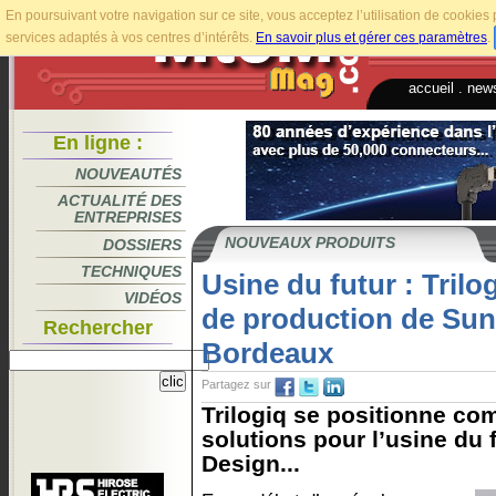
En poursuivant votre navigation sur ce site, vous acceptez l’utilisation de cookie
services adaptés à vos centres d’intérêts.
En savoir plus et gérer ces paramètres
.
accueil
.
news
En ligne :
NOUVEAUTÉS
ACTUALITÉ DES
ENTREPRISES
NOUVEAUX PRODUITS
DOSSIERS
TECHNIQUES
Usine du futur : Trilog
VIDÉOS
de production de Sun
Rechercher
Bordeaux
Partagez sur
Trilogiq se positionne co
solutions pour l’usine du
Design...