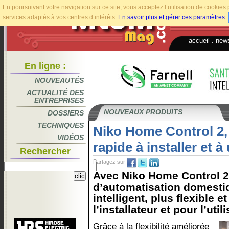
En poursuivant votre navigation sur ce site, vous acceptez l’utilisation de cookie
services adaptés à vos centres d’intérêts.
En savoir plus et gérer ces paramètres
.
accueil
.
news
En ligne :
NOUVEAUTÉS
ACTUALITÉ DES
ENTREPRISES
NOUVEAUX PRODUITS
DOSSIERS
TECHNIQUES
Niko Home Control 2, 
VIDÉOS
rapide à installer et à 
Rechercher
Partagez sur
Avec Niko Home Control 2
d’automatisation domesti
intelligent, plus flexible e
l’installateur et pour l’utili
Grâce à la flexibilité améliorée