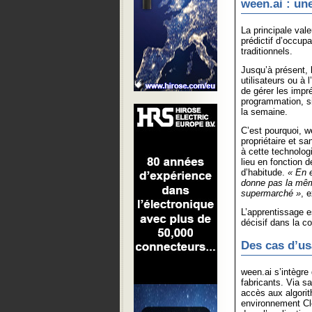
ween.ai : un
La principale vale
prédictif d’occup
traditionnels.
Jusqu’à présent, 
utilisateurs ou à
de gérer les impré
programmation, s
la semaine.
C’est pourquoi, w
propriétaire et s
à cette technolog
lieu en fonction 
d’habitude.
« En e
donne pas la mêm
supermarché »
, 
L’apprentissage e
décisif dans la c
Des cas d’us
ween.ai s’intègre
fabricants. Via sa
accès aux algori
environnement Cl