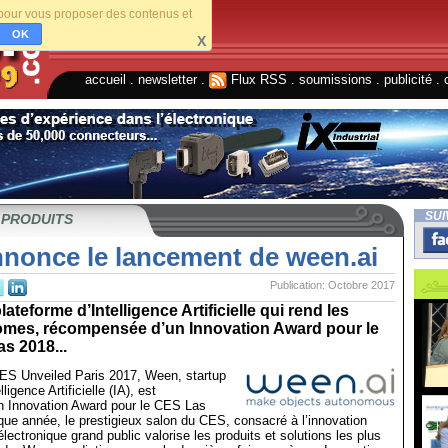
s pour vous proposer des contenus et
OK
X
accueil
.
newsletter
.
Flux RSS
.
soumissions
.
publicité
.
SUI
 PRODUITS
nonce le lancement de ween.ai
Publication: Octobre 2017
ateforme d’Intelligence Artificielle qui rend les
omes, récompensée d’un Innovation Award pour le
s 2018...
CES Unveiled Paris 2017, Ween, startup
lligence Artificielle (IA), est
 Innovation Award pour le CES Las
ue année, le prestigieux salon du CES, consacré à l’innovation
lectronique grand public valorise les produits et solutions les plus