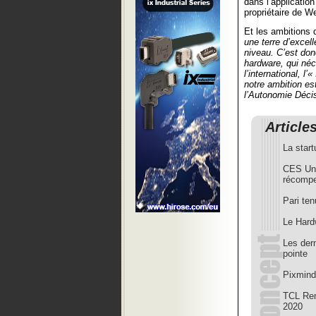
dans l’applicatio
propriétaire de W
Et les ambitions 
une terre d’excell
niveau. C’est don
hardware, qui néc
l’international, l
notre ambition es
l’Autonomie Décis
Article
La star
CES Unve
récompe
Pari te
Le Hard
Les dern
pointe
Pixmind
TCL Rem
2020