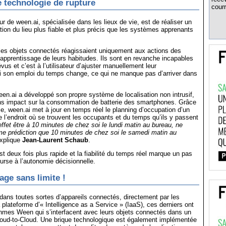
e technologie de rupture
courr
ur de ween.ai, spécialisée dans les lieux de vie, est de réaliser un
ation du lieu plus fiable et plus précis que les systèmes apprenants
les objets connectés réagissaient uniquement aux actions des
 l’apprentissage de leurs habitudes. Ils sont en revanche incapables
vus et c’est à l’utilisateur d’ajuster manuellement leur
i son emploi du temps change, ce qui ne manque pas d’arriver dans
een.ai a développé son propre système de localisation non intrusif,
ans impact sur la consommation de batterie des smartphones. Grâce
ie, ween.ai met à jour en temps réel le planning d’occupation d’un
de l’endroit où se trouvent les occupants et du temps qu’ils y passent
ffet être à 10 minutes de chez soi le lundi matin au bureau, ne
e prédiction que 10 minutes de chez soi le samedi matin au
explique
Jean-Laurent Schaub
.
st deux fois plus rapide et la fiabilité du temps réel marque un pas
ourse à l’autonomie décisionnelle.
age sans limite !
 dans toutes sortes d’appareils connectés, directement par les
 plateforme d’« Intelligence as a Service » (IaaS), ces derniers ont
thmes Ween qui s’interfacent avec leurs objets connectés dans un
oud-to-Cloud. Une brique technologique est également implémentée