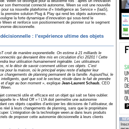
e. Ween se distingue pour la deuxième fois : après un Innovation
ur son thermostat connecté autonome, Ween se voit une nouvelle
pour sa nouvelle plateforme d’« Intelligence as Service » (IaaS),
 la première solution Plug & Play qui rend les objets autonomes.
 souligne la forte dynamique d’innovation qui sous-tend le
 Ween et renforce son positionnement de pionnier sur le segment
onomie décisionnelle.
décisionnelle : l’expérience ultime des objets
T croit de manière exponentielle. On estime à 21 milliards le
onnectés qui devraient être mis en circulation d’ici 20201 ! Cette
endra leur utilisation humainement ingérable. Les utilisateurs
ps, ni le désir de savoir comment utiliser ces objets. C’est
rai pour la maison, où le principal enjeu reste d’adapter leur
x changements de planning permanent de la famille. Aujourd’hui, le
 intelligents, quel que soit le secteur, réside dans le fait de prendre
 et d’agir au bon moment »
, explique
Jean-Laurent Schaub
, CEO
e Ween.
t connecté utile et efficace est un objet qui sait se faire oublier.
 appelle le « Mind Off » ! L’IA doit permettre une autonomie
dant ces objets capables d’anticiper les décisions de l’utilisateur, de
s réel à leurs changements de planning, sans que le propriétaire
cuper. L’intégration de la technologie ween.ai dans leurs produits
riels de proposer cette autonomie décisionnelle à leurs clients
NE
Inscr
recev