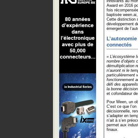
innovants au mond
Award en 2016 po
fois récompensée 
baptisée ween.ai,
Cette distinction
développement de
émergent de l’aut
L’autonomie 
connectés
« L’écosystème Io
nombre d’objets c
démultiplication r
n’auront ni le tem
particulièrement v
fonctionnement au
défi des appareils
la bonne décision
et cofondateur d
Pour Ween, un obje
C’est ce que l’on
décisionnelle, ren
s’adapter en temp
n’ait à s’en préoc
permet aux indust
finaux.