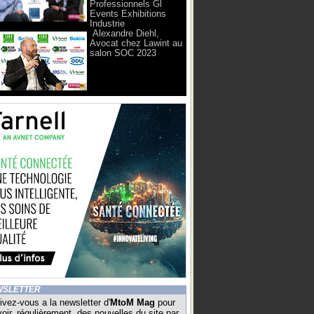
Professionnels Gl
Events Exhibitions
Industrie
Alexandre Diehl,
Avocat chez Lawint au
salon SOC 2023
WSLETTER
ivez-vous a la newsletter d'
MtoM Mag
pour
oir, régulièrement, des nouvelles du site par