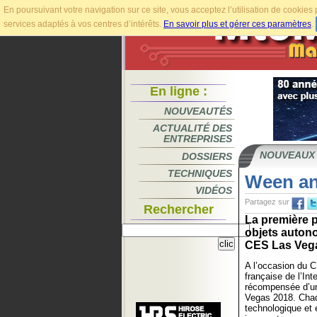
En poursuivant votre navigation sur ce site, vous acceptez l’utilisation de cookie
services adaptés à vos centres d’intérêts.
En savoir plus et gérer ces paramètres
.
En ligne :
NOUVEAUTÉS
ACTUALITÉ DES
ENTREPRISES
NOUVEAUX
DOSSIERS
TECHNIQUES
Ween an
VIDÉOS
Partagez sur
Rechercher
La première pl
objets auton
CES Las Vega
A l’occasion du 
française de l’Inte
récompensée d’un
Vegas 2018. Chaq
technologique et é