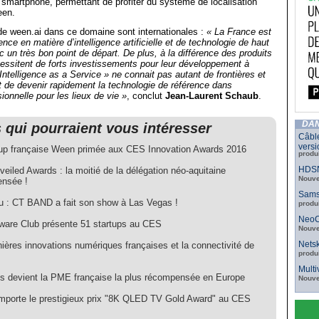
n smartphone, permettant de profiter du système de localisation
een.
de ween.ai dans ce domaine sont internationales :
« La France est
ence en matière d’intelligence artificielle et de technologie de haut
c un très bon point de départ. De plus, à la différence des produits
essitent de forts investissements pour leur développement à
’« Intelligence as a Service » ne connait pas autant de frontières et
t de devenir rapidement la technologie de référence dans
ionnelle pour les lieux de vie »
, conclut
Jean-Laurent Schaub
.
DAN
s qui pourraient vous intéresser
Câbl
versi
tup française Ween primée aux CES Innovation Awards 2016
produ
HDSN
iled Awards : la moitié de la délégation néo-aquitaine
Nouve
nsée !
Sams
nu : CT BAND a fait son show à Las Vegas !
produ
NeoC
ware Club présente 51 startups au CES
Nouve
Netsk
ières innovations numériques françaises et la connectivité de
produ
Mult
s devient la PME française la plus récompensée en Europe
Nouve
porte le prestigieux prix "8K QLED TV Gold Award" au CES