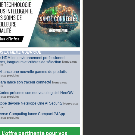
S LA MÊME RUBRIQUE
e HDMI en environnement professionnel :
ons, longueurs et critères de sélection
Nouveaux
its
 lance une nouvelle gamme de produits
aux produits
ara lance son traceur connecté
Nouveaux
its
ortec présente son nouveau logiciel NeoGW
aux produits
ope dévoile Netskope One AI Security
Nouveaux
its
iverse Computing lance CompactifAI App
aux produits