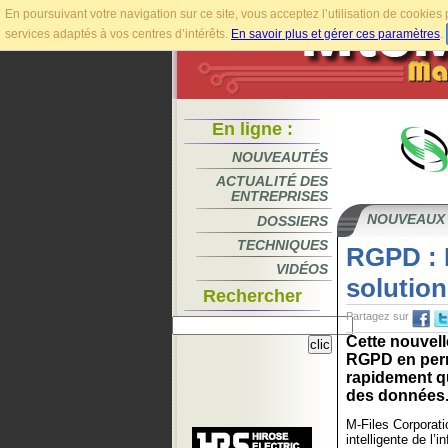
En poursuivant votre navigation sur ce site, vous acceptez l’utilisation de cookie
services adaptés à vos centres d’intérêts.
En savoir plus et gérer ces paramètres
.
En ligne :
NOUVEAUTÉS
ACTUALITÉ DES
ENTREPRISES
NOUVEAUX
DOSSIERS
TECHNIQUES
RGPD : 
VIDÉOS
solution
Rechercher
Partagez sur
Cette nouvell
RGPD en perm
rapidement q
des données.
M-Files Corporati
intelligente de l