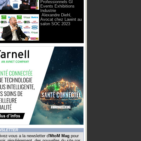
Professionnels Gl
Events Exhibitions
Industrie
Alexandre Diehl,
Avocat chez Lawint au
salon SOC 2023
WSLETTER
ivez-vous a la newsletter d'
MtoM Mag
pour
oir, régulièrement, des nouvelles du site par