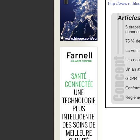
http://www.m-file
Article
5 étapes
donnée
75 % de
La vérif
Les nou
Un an a
GDPR : 
Conform
Règleme