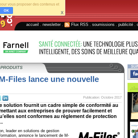
s pour vous proposer des contenus et
OK
X
accueil
.
newsletter
.
Flux RSS
.
soumissions
.
publicité
.
SUI
 PRODUITS
M-Files lance une nouvelle
Publication: Octobre 2017
e solution fournit un cadre simple de conformité au
ettant aux entreprises de prouver facilement et
u’elles sont conformes au règlement de protection
..
on, leader en solutions de gestion
’information, annonce le lancement de M-