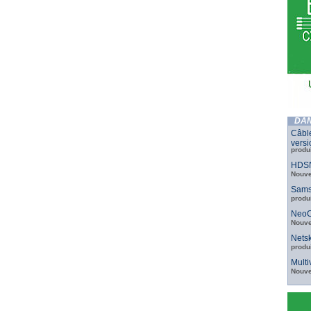
DAN
Câbl
versi
produ
HDSN
Nouve
Sams
produ
NeoC
Nouve
Netsk
produ
Mult
Nouve