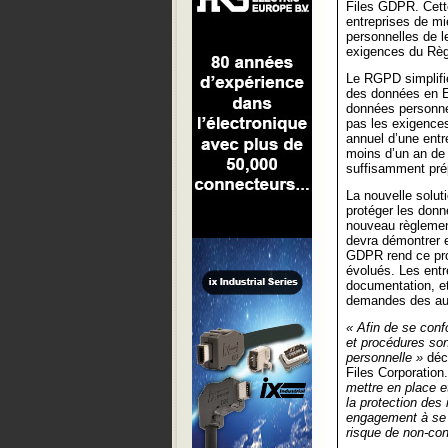
Files GDPR. Cett
entreprises de mi
personnelles de 
exigences du Règ
Le RGPD simplifie
des données en Eu
données personnel
pas les exigences
annuel d’une entr
moins d’un an de 
suffisamment pré
La nouvelle solut
protéger les donn
nouveau règlemen
devra démontrer e
GDPR rend ce proc
évolués. Les entr
documentation, et
demandes des aud
« Afin de se conf
et procédures son
personnelle »
déc
Files Corporation
mettre en place e
la protection des
engagement à se c
risque de non-con