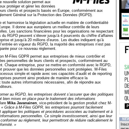
e nouvelle solution permet aux
eux protéger et gérer les données
leurs clients et prospects basés en Europe, conformément aux
lement Général sur la Protection des Données (RGPD).
 et harmonise la législation actuelle en matière de confidentialité
rope. Il donne aux européens un meilleur contrôle de leurs
les. Les sanctions financières pour les organisations ne respectant
 du RGPD peuvent s’élever jusqu’à 4 pourcents du chiffre d’affaires
eprise et jusqu’à 20 millions d’euros. Les études indiquent qu’à
l’entrée en vigueur du RGPD, la majorité des entreprises n’est pas
parée pour ce nouveau règlement.
ion M-Files GDPR permet aux entreprises de mieux contrôler et
ées personnelles de leurs clients et prospects, conformément au
t. Chaque entreprise, pour se mettre en conformité avec le RGPD,
t prouver que les données personnelles sont protégées. M-Files
essus simple et rapide avec ses capacités d’audit et de reporting
eprises pourront ainsi produire de manière efficace la
 toute autres informations nécessaires, afin de répondre aux
iteurs.
ormer au RGPD, les entreprises doivent s’assurer que des politiques
t bien mises en place pour le traitement des informations
lare
Mika Javanainen
, vice-président de la gestion produit chez M-
.
« Grâce à M-Files GDPR, les entreprises pourront facilement
t appliquer les politiques et procédures associées au traitement et à
 informations personnelles. Ce simple investissement, ainsi que leur
NE
onformer au règlement, leur permettront de réduire radicalement le
Inscr
formité. »
recev