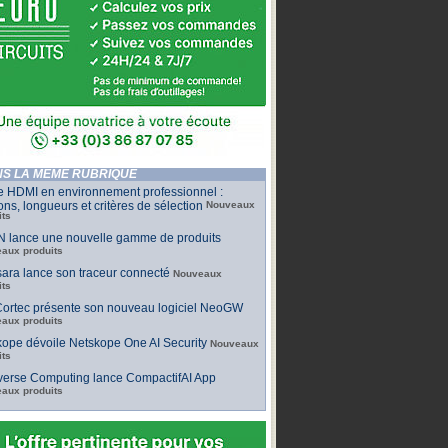
S LA MÊME RUBRIQUE
e HDMI en environnement professionnel :
ons, longueurs et critères de sélection
Nouveaux
its
 lance une nouvelle gamme de produits
aux produits
ara lance son traceur connecté
Nouveaux
its
ortec présente son nouveau logiciel NeoGW
aux produits
ope dévoile Netskope One AI Security
Nouveaux
its
iverse Computing lance CompactifAI App
aux produits