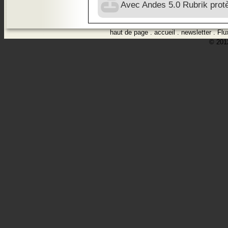
Avec Andes 5.0 Rubrik prot
haut de page
.
accueil
.
newsletter
.
Flu
© 2012