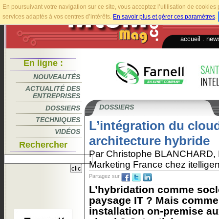
En poursuivant votre navigation sur ce site, vous acceptez l’utilisation de cookie
services adaptés à vos centres d’intérêts.
En savoir plus et gérer ces paramètres
.
accueil
.
news
En ligne :
NOUVEAUTÉS
ACTUALITÉ DES
ENTREPRISES
DOSSIERS
DOSSIERS
TECHNIQUES
L’intégration du clou
VIDÉOS
architecture hybride
Rechercher
Par Christophe BLANCHARD, D
Marketing France chez itellige
Partagez sur
L’hybridation comme socle
paysage IT ? Mais comme
installation on-premise a