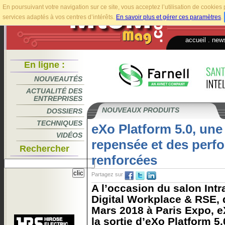
En poursuivant votre navigation sur ce site, vous acceptez l’utilisation de cookie
services adaptés à vos centres d’intérêts.
En savoir plus et gérer ces paramètres
.
accueil
.
news
En ligne :
NOUVEAUTÉS
ACTUALITÉ DES
ENTREPRISES
NOUVEAUX PRODUITS
DOSSIERS
TECHNIQUES
eXo Platform 5.0, un
VIDÉOS
repensée et des perf
Rechercher
renforcées
Partagez sur
A l’occasion du salon Intr
Digital Workplace & RSE, q
Mars 2018 à Paris Expo, 
la sortie d’eXo Platform 5