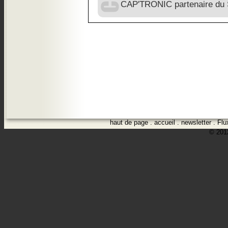
CAP'TRONIC partenaire du
haut de page
.
accueil
.
newsletter
.
Flu
© 2012