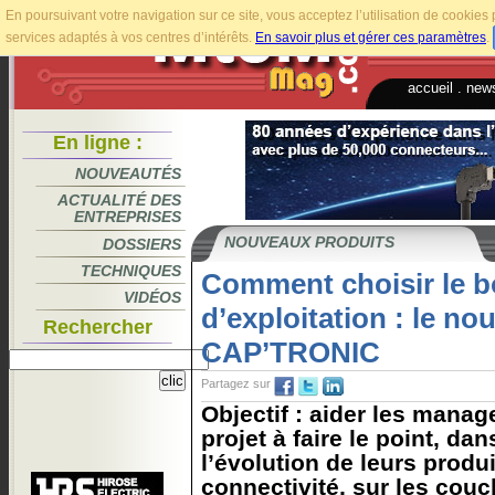
En poursuivant votre navigation sur ce site, vous acceptez l’utilisation de cookie
services adaptés à vos centres d’intérêts.
En savoir plus et gérer ces paramètres
.
accueil
.
news
En ligne :
NOUVEAUTÉS
ACTUALITÉ DES
ENTREPRISES
NOUVEAUX PRODUITS
DOSSIERS
TECHNIQUES
Comment choisir le 
VIDÉOS
d’exploitation : le n
Rechercher
CAP’TRONIC
Partagez sur
Objectif : aider les manag
projet à faire le point, da
l’évolution de leurs produ
connectivité, sur les couc