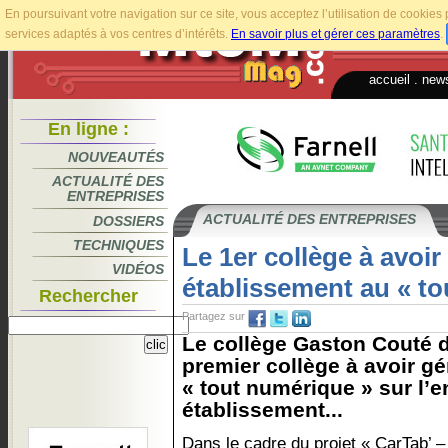
En poursuivant votre navigation sur ce site, vous acceptez l’utilisation de cookie
services adaptés à vos centres d’intérêts.
En savoir plus et gérer ces paramètres
.
accueil
.
news
En ligne :
NOUVEAUTÉS
ACTUALITÉ DES
ENTREPRISES
ACTUALITÉ DES ENTREPRISES
DOSSIERS
TECHNIQUES
Le 1er collège à avoi
VIDÉOS
établissement au « t
Rechercher
Partagez sur
Le collège Gaston Couté d
premier collège à avoir gé
« tout numérique » sur l’
établissement...
Dans le cadre du projet « CarTab’ – 