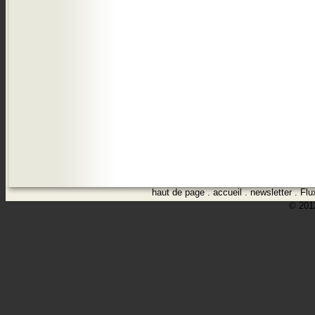
haut de page
.
accueil
.
newsletter
.
Flu
© 2012