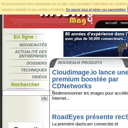
En poursuivant votre navigation sur ce site, vous acceptez l’utilisation de cookie
services adaptés à vos centres d’intérêts.
En savoir plus et gérer ces paramètres
.
accueil
.
news
En ligne :
NOUVEAUTÉS
ACTUALITÉ DES
ENTREPRISES
NOUVEAUX PRODUITS
DOSSIERS
TECHNIQUES
Cloudimage.io lance une
VIDÉOS
premium boostée par
Rechercher
CDNetworks
Redimensionner les images pour accélér
Internet...
RoadEyes présente re
La première dashcam connectée et