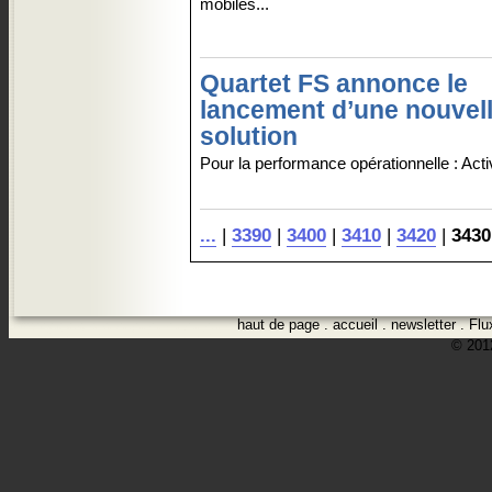
mobiles...
Quartet FS annonce le
lancement d’une nouvel
solution
Pour la performance opérationnelle : Acti
...
|
3390
|
3400
|
3410
|
3420
|
3430
haut de page
.
accueil
.
newsletter
.
Flu
© 2012