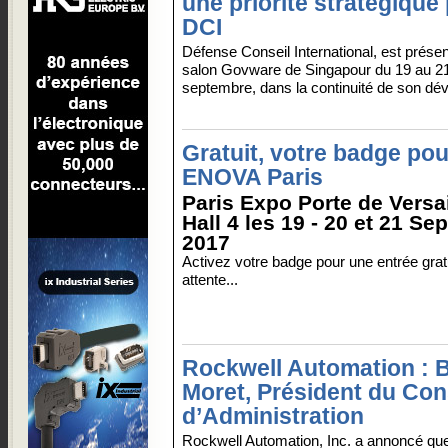
une priorité stratégique
DCI
Défense Conseil International, est présen
salon Govware de Singapour du 19 au 2
septembre, dans la continuité de son dé
Gratuit, votre badge pou
ENOVA Paris
Paris Expo Porte de Versai
Hall 4 les 19 - 20 et 21 S
2017
Activez votre badge pour une entrée grat
attente...
Rockwell Automation : 
Moret, Président du Con
d’Administration
Rockwell Automation, Inc. a annoncé qu