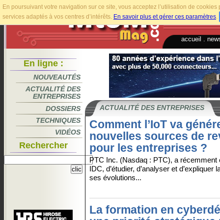
En poursuivant votre navigation sur ce site, vous acceptez l’utilisation de cookie
services adaptés à vos centres d’intérêts.
En savoir plus et gérer ces paramètres
.
accueil
.
news
En ligne :
NOUVEAUTÉS
ACTUALITÉ DES
ENTREPRISES
ACTUALITÉ DES ENTREPRISES
DOSSIERS
TECHNIQUES
Comment l’IoT va génér
VIDÉOS
nouvelles sources de r
Rechercher
pour les entreprises ?
PTC Inc. (Nasdaq : PTC), a récemment 
IDC, d’étudier, d’analyser et d’expliquer
ses évolutions...
La formation en cyberdé