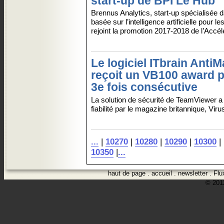
start-up de BPI Le Hub
Brennus Analytics, start-up spécialisée da
basée sur l’intelligence artificielle pour le
rejoint la promotion 2017-2018 de l’Accél
Le logiciel ITbrain Anti
reçoit un VB100 award p
3e fois consécutive
La solution de sécurité de TeamViewer 
fiabilité par le magazine britannique, Virus
...
|
10270
|
10280
|
10290
|
10300
|
10350
|
...
haut de page
.
accueil
.
newsletter
.
Flu
© 2012