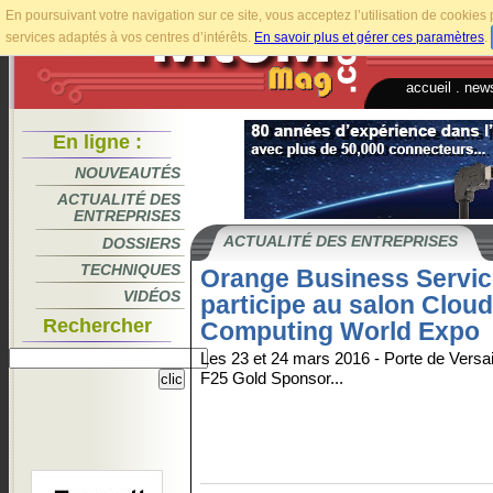
En poursuivant votre navigation sur ce site, vous acceptez l’utilisation de cookie
services adaptés à vos centres d’intérêts.
En savoir plus et gérer ces paramètres
.
accueil
.
news
En ligne :
NOUVEAUTÉS
ACTUALITÉ DES
ENTREPRISES
ACTUALITÉ DES ENTREPRISES
DOSSIERS
TECHNIQUES
Orange Business Servi
VIDÉOS
participe au salon Cloud
Rechercher
Computing World Expo
Les 23 et 24 mars 2016 - Porte de Versai
F25 Gold Sponsor...