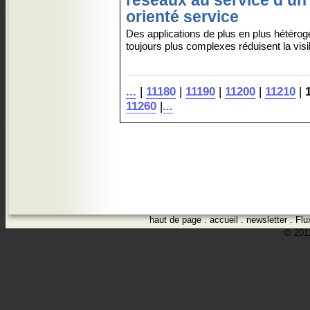
réseaux au service d’un 
orienté service
Des applications de plus en plus hétérog
toujours plus complexes réduisent la visibil
...
|
11180
|
11190
|
11200
|
11210
|
11260
|
...
haut de page
.
accueil
.
newsletter
.
Flu
© 2012