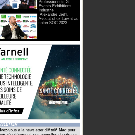
Professionnels Gl
Events Exhibitions
Industrie
Alexandre Diehl,
Avocat chez Lawint au
salon SOC 2023
WSLETTER
ivez-vous a la newsletter d'
MtoM Mag
pour
oir, régulièrement, des nouvelles du site par