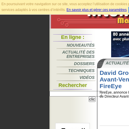
En poursuivant votre navigation sur ce site, vous acceptez l’utilisation de cookie
services adaptés à vos centres d’intérêts.
En savoir plus et gérer ces paramètres
.
En ligne :
NOUVEAUTÉS
ACTUALITÉ DES
ENTREPRISES
ACTUALITÉ
DOSSIERS
TECHNIQUES
David Gro
VIDÉOS
Avant-Ven
Rechercher
FireEye
FireEye, annonce l
de Directeur Avant