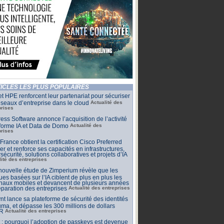
ICLES LES PLUS POPULAIRES
t HPE renforcent leur partenariat pour sécuriser
éseaux d’entreprise dans le cloud
Actualité des
prises
ess Software annonce l’acquisition de l’activité
forme IA et Data de Domo
Actualité des
prises
rance obtient la certification Cisco Preferred
er et renforce ses capacités en infrastructures,
sécurité, solutions collaboratives et projets d’IA
lité des entreprises
ouvelle étude de Zimperium révèle que les
ues basées sur l’IA ciblent de plus en plus les
naux mobiles et devancent de plusieurs années
éparation des entreprises
Actualité des entreprises
nt lance sa plateforme de sécurité des identités
uma, et dépasse les 300 millions de dollars
R
Actualité des entreprises
t : pourquoi l’adoption de passkeys est devenue