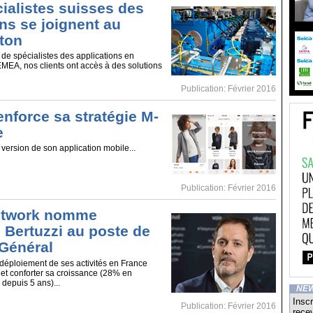
ialistes suisses des
ns se joignent au
ton
de spécialistes des applications en
MEA, nos clients ont accès à des solutions
Publication: Février 2016
enforce sa stratégie M-
e
version de son application mobile...
Publication: Février 2016
etwork nomme
 Bertuzzi au poste de
 Général
e déploiement de ses activités en France
t conforter sa croissance (28% en
depuis 5 ans)...
NE
Inscr
Publication: Février 2016
recev