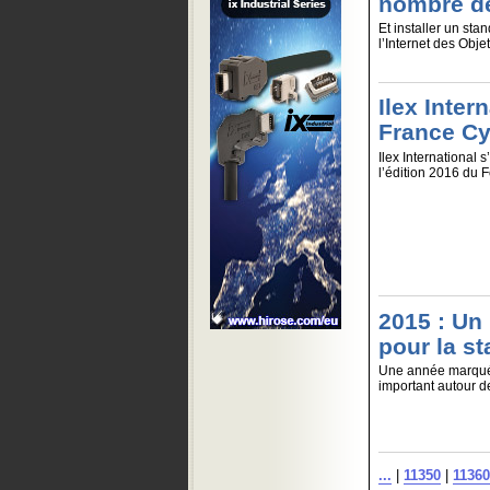
nombre de
Et installer un st
l’Internet des Objet
Ilex Intern
France Cy
Ilex International s
l’édition 2016 du F
2015 : Un
pour la st
Une année marqué
important autour d
...
|
11350
|
11360