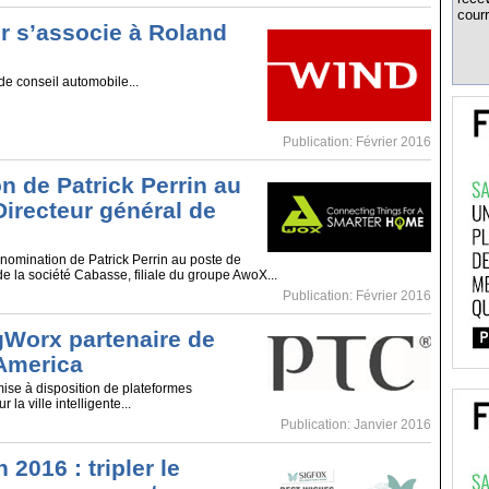
courr
r s’associe à Roland
de conseil automobile...
Publication: Février 2016
n de Patrick Perrin au
Directeur général de
omination de Patrick Perrin au poste de
de la société Cabasse, filiale du groupe AwoX...
Publication: Février 2016
Worx partenaire de
America
mise à disposition de plateformes
la ville intelligente...
Publication: Janvier 2016
2016 : tripler le