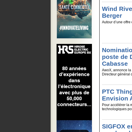
Wind Rive
Berger
Autour d’une offre 
Nominatio
poste de 
Cabasse
AwoX, annonce la n
Directeur général 
PTC Thing
Envision 
Pour accélérer la 
technologiques pour 
SIGFOX en 