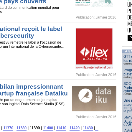
 pays couverts
andard de communication mondial pour
s...
Publication: Janvier 2016
ational reçoit le label
bersecurity
’est vu remettre le label à l’occasion de
orum International de la Cybersécurité...
ART
GTT e
les r
entre
Progr
plate
Publication: Janvier 2016
entre
SCC F
 bilan impressionnant
Partn
cyber
artup française Dataiku
Actua
e par un engouement toujours plus
Une n
e son logiciel Data Science Studio (DSS)...
attaq
termi
la pr
Publication: Janvier 2016
Saviy
IA, Z
d’AR
|
11370
|
11380
|
11390
|
11400
|
11410
|
11420
|
11430
|
...
IA Ac