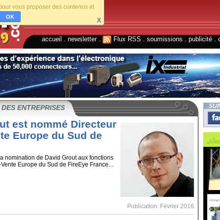
s pour vous proposer des contenus et
OK
X
accueil
.
newsletter
.
Flux RSS
.
soumissions
.
publicité
.
SUI
 DES ENTREPRISES
ut est nommé Directeur
te Europe du Sud de
a nomination de David Grout aux fonctions
-Vente Europe du Sud de FireEye France...
Publication: Février 2016