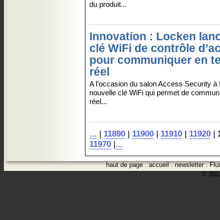
du produit...
Innovation : Locken lan
clé WiFi de contrôle d’a
pour communiquer en t
réel
A l’occasion du salon Access Security à
nouvelle clé WiFi qui permet de communi
réel...
...
|
11890
|
11900
|
11910
|
11920
|
11970
|
...
haut de page
.
accueil
.
newsletter
.
Flu
© 2012