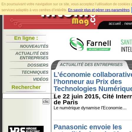
En poursuivant votre navigation sur ce site, vous acceptez l’utilisation de cookie
services adaptés à vos centres d’intérêts.
En savoir plus et gérer ces paramètres
.
accueil
.
news
En ligne :
NOUVEAUTÉS
ACTUALITÉ DES
ENTREPRISES
ACTUALITÉ DES ENTREPRISES
DOSSIERS
TECHNIQUES
L’économie collaborativ
VIDÉOS
l’honneur au Prix des
Rechercher
Technologies Numériqu
Le 22 juin 2015, Cité Inter
de Paris
Le numérique dynamise l’Economie…
Panasonic envoie les