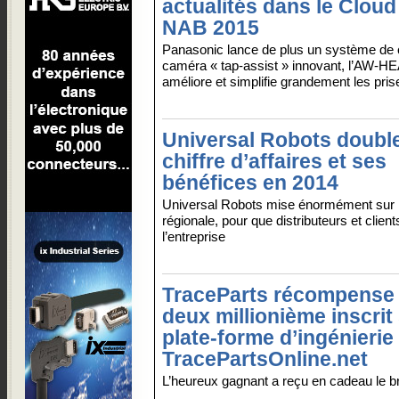
actualités dans le Cloud
NAB 2015
Panasonic lance de plus un système de 
caméra « tap-assist » innovant, l’AW-HE
améliore et simplifie grandement les pris
Universal Robots doubl
chiffre d’affaires et ses
bénéfices en 2014
Universal Robots mise énormément sur le 
régionale, pour que distributeurs et clien
l’entreprise
TraceParts récompense 
deux millionième inscrit
plate-forme d’ingénierie
TracePartsOnline.net
L’heureux gagnant a reçu en cadeau le 