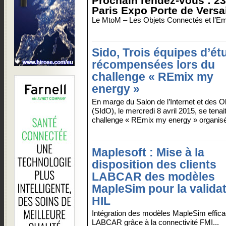
Prochain rendez-vous : 23
Paris Expo Porte de Versai
Le MtoM – Les Objets Connectés et l’Em
Sido, Trois équipes d’ét
récompensées lors du
challenge « REmix my
energy »
En marge du Salon de l’Internet et des O
(SIdO), le mercredi 8 avril 2015, se tenait
challenge « REmix my energy » organisé
Maplesoft : Mise à la
disposition des clients
LABCAR des modèles
MapleSim pour la valida
HIL
Intégration des modèles MapleSim effic
LABCAR grâce à la connectivité FMI...