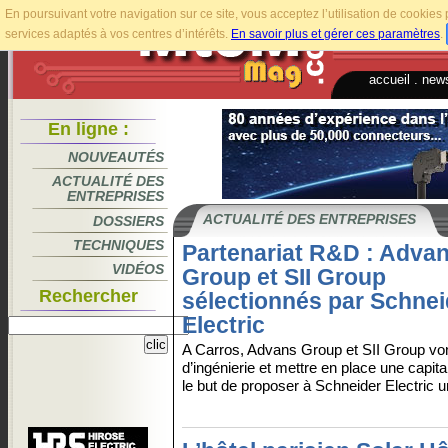
En poursuivant votre navigation sur ce site, vous acceptez l’utilisation de cookie
services adaptés à vos centres d’intérêts.
En savoir plus et gérer ces paramètres
.
accueil
.
news
En ligne :
NOUVEAUTÉS
ACTUALITÉ DES
ENTREPRISES
ACTUALITÉ DES ENTREPRISES
DOSSIERS
TECHNIQUES
Partenariat R&D : Adva
VIDÉOS
Group et SII Group
Rechercher
sélectionnés par Schnei
Electric
A Carros, Advans Group et SII Group von
d’ingénierie et mettre en place une capi
le but de proposer à Schneider Electric u