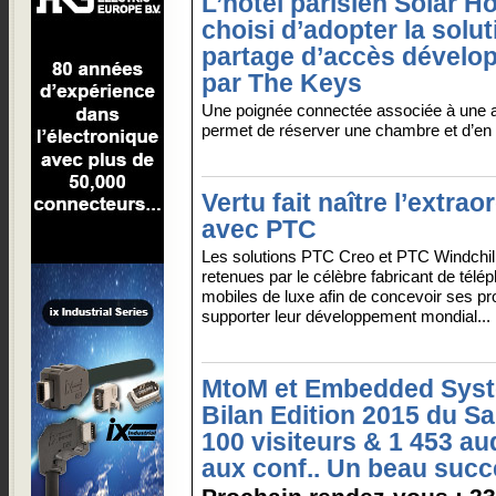
L’hôtel parisien Solar Hô
choisi d’adopter la solu
partage d’accès dévelo
par The Keys
Une poignée connectée associée à une a
permet de réserver une chambre et d’en ou
Vertu fait naître l’extrao
avec PTC
Les solutions PTC Creo et PTC Windchill
retenues par le célèbre fabricant de télé
mobiles de luxe afin de concevoir ses pro
supporter leur développement mondial...
MtoM et Embedded Sys
Bilan Edition 2015 du Sa
100 visiteurs & 1 453 au
aux conf.. Un beau succ