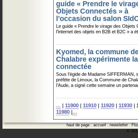
guide « Prendre le virag
Objets Connectés » à
l’occasion du salon SId
Le guide « Prendre le virage des Objets 
l’internet des objets en B2B et B2C » a é
Kyomed, la commune d
Chalabre expérimente la
connectée
Sous l’égide de Madame SIFFERMAN, 
préfète de Limoux, la Commune de Chal
l’Aude, a signé cette semaine un partenaria
...
|
11900
|
11910
|
11920
|
11930
|
11980
|
...
haut de page
.
accueil
.
newsletter
.
Flu
© 2012