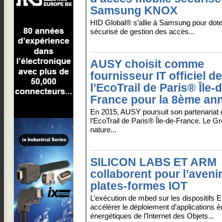
Samsung KNOX
HID Global® s’allie à Samsung pour doter 
sécurisé de gestion des accès...
AUSY choisit comme
fournisseur IT officiel de
l’EcoTrail de Paris® Île-
France pour la 8ème an
En 2015, AUSY poursuit son partenariat c
l’EcoTrail de Paris® Île-de-France. Le 
nature...
SILICON LABS ET ARM
collaborent pour l’aveni
plates-formes IOT
L’exécution de mbed sur les dispositifs
accélérer le déploiement d’applications é
énergétiques de l’Internet des Objets...