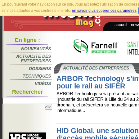
En poursuivant votre navigation sur ce site, vous acceptez l’utilisation de cookie
services adaptés à vos centres d’intérêts.
En savoir plus et gérer ces paramètres
.
accueil
.
news
En ligne :
NOUVEAUTÉS
ACTUALITÉ DES
ENTREPRISES
ACTUALITÉ DES ENTREPRISES
DOSSIERS
TECHNIQUES
ARBOR Technology s’inv
VIDÉOS
pour le rail au SIFER
Rechercher
ARBOR Technology sera présent au sal
l’industrie du rail SIFER à Lille du 24 au
prochain, et présentera sa nouvelle ga
informatique...
HID Global, une solution
d’accès mobile sécurisé