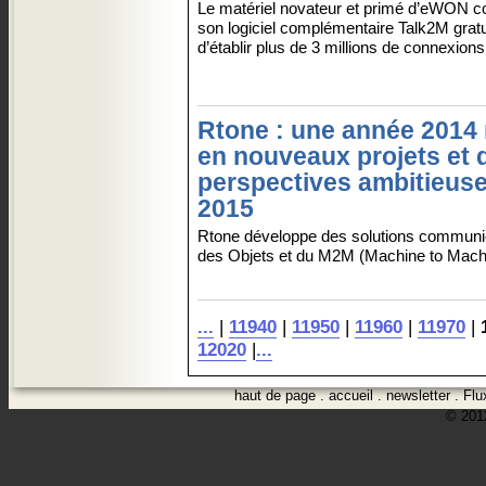
Le matériel novateur et primé d’eWON c
son logiciel complémentaire Talk2M gratu
d’établir plus de 3 millions de connexions 
Rtone : une année 2014 
en nouveaux projets et 
perspectives ambitieus
2015
Rtone développe des solutions communica
des Objets et du M2M (Machine to Machi
...
|
11940
|
11950
|
11960
|
11970
|
12020
|
...
haut de page
.
accueil
.
newsletter
.
Flu
© 2012