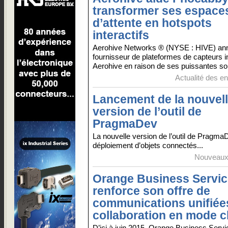
transformer ses espace
d’attente en hotspots
interactifs
Aerohive Networks ® (NYSE : HIVE) an
fournisseur de plateformes de capteurs inte
Aerohive en raison de ses puissantes sol
Actualité des en
Lancement de la nouvel
version de l’outil de
PragmaDev
La nouvelle version de l’outil de PragmaD
déploiement d’objets connectés...
Nouveaux 
Orange Business Servi
renforce son offre de
communications unifiées
collaboration en mode c
D’ici à juin 2015, Orange Business Servi