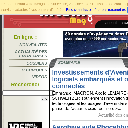
En poursuivant votre navigation sur ce site, vous acceptez l’utilisation de cookie
services adaptés à vos centres d’intérêts.
En savoir plus et gérer ces paramètres
.
accueil
.
news
En ligne :
NOUVEAUTÉS
ACTUALITÉ DES
ENTREPRISES
SOMMAIRE
DOSSIERS
TECHNIQUES
Investissements d’Aveni
VIDÉOS
logiciels embarqués et o
Rechercher
connectés
Emmanuel MACRON, Axelle LEMAIRE e
SCHWEITZER soutiennent l’innovation d
technologies et les usages d’avenir dans
phase de l’action « cœur de filière »...
Actualité des en
Aerohive aide Phocabby