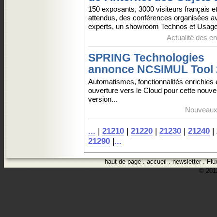
150 exposants, 3000 visiteurs français 
attendus, des conférences organisées a
experts, un showroom Technos et Usa
Actualité des en
SPRING Technologies
annonce NCSIMUL Tool 
Automatismes, fonctionnalités enrichies 
ouverture vers le Cloud pour cette nouve
version...
Nouveaux 
...
|
21210
|
21220
|
21230
|
21240
|
21290
|
...
haut de page
.
accueil
.
newsletter
.
Flu
© 2012