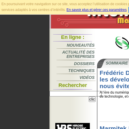
En poursuivant votre navigation sur ce site, vous acceptez l’utilisation de cookie
services adaptés à vos centres d’intérêts.
En savoir plus et gérer ces paramètres
.
En ligne :
NOUVEAUTÉS
ACTUALITÉ DES
ENTREPRISES
SOMMAIRE
DOSSIERS
TECHNIQUES
Frédéric 
VIDÉOS
les dével
Rechercher
nous évite
A l’ère du numériqu
de technologie, et 
Marmitek 