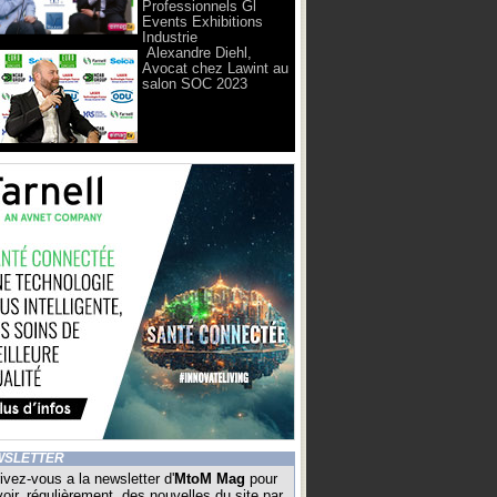
Professionnels Gl
Events Exhibitions
Industrie
Alexandre Diehl,
Avocat chez Lawint au
salon SOC 2023
WSLETTER
ivez-vous a la newsletter d'
MtoM Mag
pour
oir, régulièrement, des nouvelles du site par