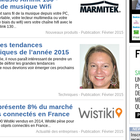
 de musique Wifi
t sans fil de la musique depuis votre PC,
rtable, votre lecteur multimedia ou votre
biais du wifi) vers votre chaîne hifi avec le
ink 130...
Nouveaux produits
- Publication: Février 2015
es tendances
iques de l’année 2015
e, il nous paraît intéressant de prendre un
de définir les grandes tendances
e nous devrions voir émerger ces prochains
Techniques
- Publication: Février 2015
eprésente 8% du marché
s connectés en France
0 Wistiki vendus en 2014, Wistiki pèse pour
objets connectés en France...
NE
Actualité des entreprises
- Publication: Février 2015
Inscr
recev