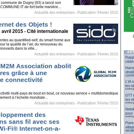
la commune de Dugny (93) a lancé son
 COMMUNE-IT de fort belle manière...
Actualité des entreprises
- Publication: Février 2015
ternet des Objets !
 avril 2015 - Cité internationale
gentes au quantified-self, du smart home aux
ur la qualité de l’air, du renouveau du
nnovants dans la ville...
ART
Actualité des entreprises
- Publication: Février 2015
Rappo
ciblé
 M2M Association abolit
Hansh
ères grâce à une
strat
comm
de connectivité
L’IA 
les i
entre
tivité multi-pays de bout en bout, ce nouveau service « multidomestique
GTT e
oiement à l’échelle mondiale...
les r
entre
Actualité des entreprises
- Publication: Février 2015
Netsk
pour 
veloppement des
entre
ns sans fil avec ses
Flare
attaq
i-Fi® Internet-on-a-
secte