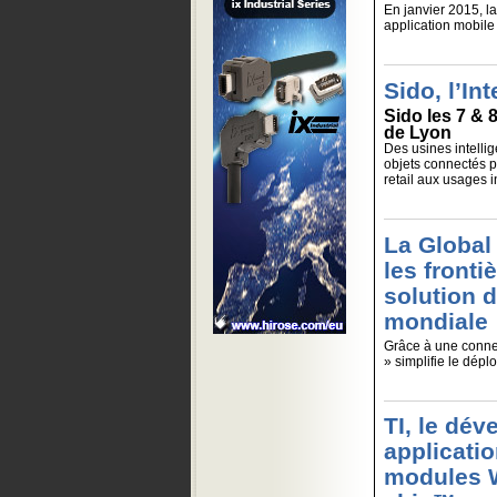
En janvier 2015, 
application mobile
Sido, l’In
Sido les 7 & 8
de Lyon
Des usines intelli
objets connectés po
retail aux usages i
La Global
les fronti
solution 
mondiale
Grâce à une connec
» simplifie le dépl
TI, le dé
applicatio
modules W