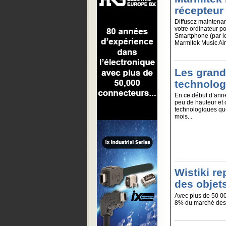
récepteur
Diffusez maintenan
votre ordinateur po
Smartphone (par le 
Marmitek Music Airl
Les grand
technolog
En ce début d’anné
peu de hauteur et 
technologiques qu
mois...
Wistiki r
des objet
Avec plus de 50 00
8% du marché des 