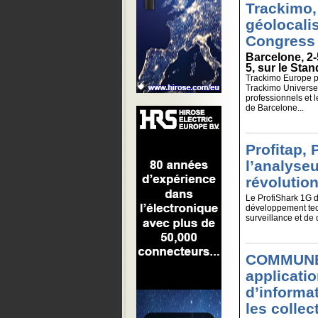
Trackimo,
géolocali
Congress
Barcelone, 2
5, sur le Sta
Trackimo Europe p
Trackimo Universel 
professionnels et 
de Barcelone...
Profitap, 
l’analyseu
révolution
Le ProfiShark 1G 
développement te
surveillance et de 
COMMUNE-
applicati
d’informat
les collect