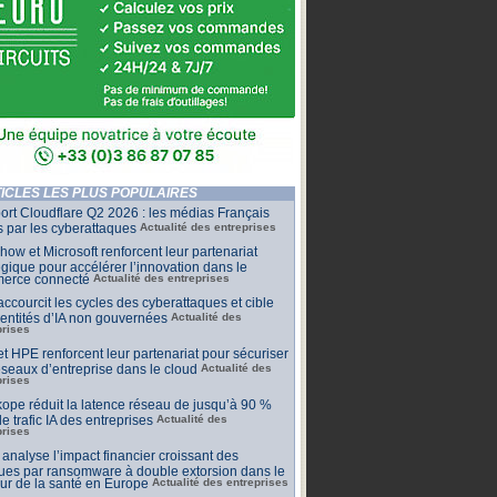
ICLES LES PLUS POPULAIRES
rt Cloudflare Q2 2026 : les médias Français
s par les cyberattaques
Actualité des entreprises
ow et Microsoft renforcent leur partenariat
égique pour accélérer l’innovation dans le
erce connecté
Actualité des entreprises
raccourcit les cycles des cyberattaques et cible
dentités d’IA non gouvernées
Actualité des
prises
t HPE renforcent leur partenariat pour sécuriser
éseaux d’entreprise dans le cloud
Actualité des
prises
ope réduit la latence réseau de jusqu’à 90 %
le trafic IA des entreprises
Actualité des
prises
 analyse l’impact financier croissant des
ues par ransomware à double extorsion dans le
ur de la santé en Europe
Actualité des entreprises