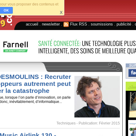
s pour vous proposer des contenus et
OK
X
accueil
.
newsletter
.
Flux RSS
.
soumissions
.
publicité
.
SUI
DESMOULINS : Recruter
oppeurs autrement peut
r la catastrophe
e, lorsque l’on parle d’innovation, on parle
donc, inévitablement, d’informatique...
Techniques
- Publication: Février 2015
Music Airlink 130 -