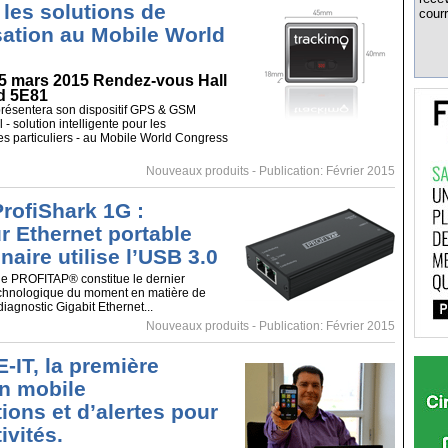
 les solutions de
courr
sation au Mobile World
-5 mars 2015 Rendez-vous Hall
nd 5E81
résentera son dispositif GPS & GSM
- solution intelligente pour les
les particuliers - au Mobile World Congress
Nouveaux produits
- Publication: Février 2015
ProfiShark 1G :
r Ethernet portable
naire utilise l’USB 3.0
de PROFITAP® constitue le dernier
chnologique du moment en matière de
diagnostic Gigabit Ethernet...
Nouveaux produits
- Publication: Février 2015
IT, la première
on mobile
ions et d’alertes pour
ivités.