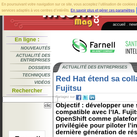
En poursuivant votre navigation sur ce site, vous acceptez l’utilisation de cookie
services adaptés à vos centres d’intérêts.
En savoir plus et gérer ces paramètres
.
accueil
.
news
En ligne :
NOUVEAUTÉS
ACTUALITÉ DES
ENTREPRISES
ACTUALITÉ DES ENTREPRISES
DOSSIERS
TECHNIQUES
Red Hat étend sa coll
VIDÉOS
Fujitsu
Rechercher
Partagez sur
Objectif : développer une
compatible avec l’IA. Fuji
OpenShift comme platefor
privilégiée pour piloter l’
dernière génération de ré