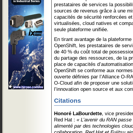
prestataires de services la possibil
sources de revenus grâce à une mis
capacités de sécurité renforcées et 
virtualisées, cloud natives et compa
seule plateforme unifiée.
En tirant avantage de la platefor
OpenShift, les prestataires de serv
de 40 % du coût total de possessio
du partage des ressources, de la pr
place de capacités d’automatisatio
OpenShift se conforme aux normes 
ouverte définies par l’Alliance O-R
O-Cloud afin de proposer une soluti
l’innovation open source et aux co
Citations
Honoré LaBourdette
, vice presid
Red Hat :
« L’avenir du RAN passe 
alimenté par des technologies cloud
collaboration, Red Hat et Fujitsu ai