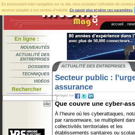
En poursuivant votre navigation sur ce site, vous acceptez l’utilisation de cookie
services adaptés à vos centres d’intérêts.
En savoir plus et gérer ces paramètres
.
accueil
.
news
En ligne :
NOUVEAUTÉS
ACTUALITÉ DES
ENTREPRISES
ACTUALITÉ DES ENTREPRISES
DOSSIERS
TECHNIQUES
Secteur public : l’ur
VIDÉOS
assurance
Rechercher
Partagez sur
Que couvre une cyber-ass
À l’heure où les cyberattaques, no
par ransomware, se multiplient dan
collectivités territoriales et les
établissements sanitaires ou scolair