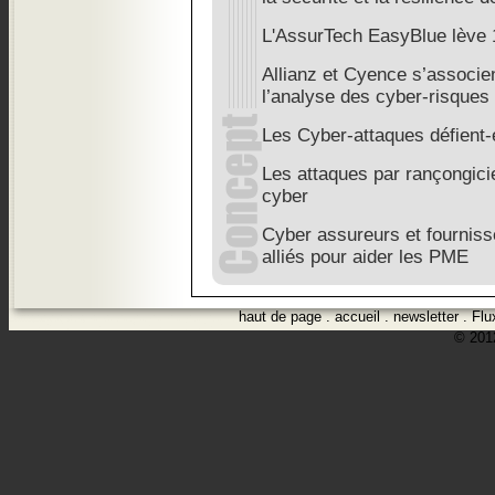
L'AssurTech EasyBlue lève 1
Allianz et Cyence s’associen
l’analyse des cyber-risques
Les Cyber-attaques défient-
Les attaques par rançongicie
cyber
Cyber assureurs et fournis
alliés pour aider les PME
haut de page
.
accueil
.
newsletter
.
Flu
© 2012