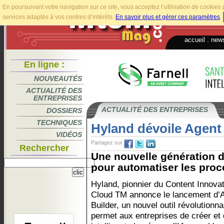
En poursuivant votre navigation sur ce site, vous acceptez l’utilisation de cookie
services adaptés à vos centres d’intérêts.
En savoir plus et gérer ces paramètres
.
accueil
.
news
En ligne :
NOUVEAUTÉS
ACTUALITÉ DES
ENTREPRISES
ACTUALITÉ DES ENTREPRISES
DOSSIERS
TECHNIQUES
Hyland dévoile Agent
VIDÉOS
Partagez sur
Rechercher
Une nouvelle génération d
pour automatiser les proc
Hyland, pionnier du Content Innova
Cloud TM annonce le lancement d’
Builder, un nouvel outil révolutionna
permet aux entreprises de créer et